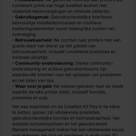
consistent prints van hoge kwaliteit leveren met
vloeiende kleurovergangen en minimale defecten.
- Gebruiksgemak:
Gebruiksvriendelijke interfaces,
eenvoudige installatieprocessen en intuïtieve
bedieningselementen waren belangrijke punten van
overweging.
- Betrouwbaarheid:
We zochten naar printers met een
goede staat van dienst op het gebied van
betrouwbaarheid, inclusief consistente prestaties en
minimale uitvaltijd.
- Community-ondersteuning:
Sterke community-
ondersteuning en actieve gebruikersforums zijn
waardevolle bronnen voor het oplossen van problemen
en het delen van tips.
- Waar voor je geld:
We hebben gekeken naar de totale
waarde die elke printer biedt, inclusief functies,
prestaties en prijs.
Het was essentieel om de Crealiteit K2 Plus in de kijker
te zetten, gezien zijn uitstekende prestaties,
gebruiksvriendelijke functies en betrouwbaarheid. Het
dubbele extrudersysteem en het geavanceerde
filament management maken het een uitstekende keuze
voor iedereen die zich wil verdiepen in multi-color 3D