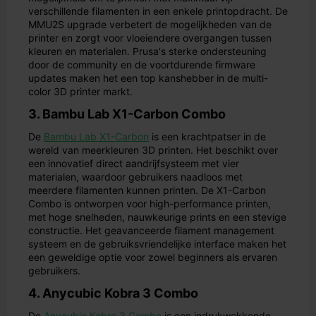
verschillende filamenten in een enkele printopdracht. De
MMU2S upgrade verbetert de mogelijkheden van de
printer en zorgt voor vloeiendere overgangen tussen
kleuren en materialen. Prusa's sterke ondersteuning
door de community en de voortdurende firmware
updates maken het een top kanshebber in de multi-
color 3D printer markt.
3. Bambu Lab X1-Carbon Combo
De
Bambu Lab X1-Carbon
is een krachtpatser in de
wereld van meerkleuren 3D printen. Het beschikt over
een innovatief direct aandrijfsysteem met vier
materialen, waardoor gebruikers naadloos met
meerdere filamenten kunnen printen. De X1-Carbon
Combo is ontworpen voor high-performance printen,
met hoge snelheden, nauwkeurige prints en een stevige
constructie. Het geavanceerde filament management
systeem en de gebruiksvriendelijke interface maken het
een geweldige optie voor zowel beginners als ervaren
gebruikers.
4. Anycubic Kobra 3 Combo
De
Anycubic Kobra 3 Combo
is een indrukwekkende