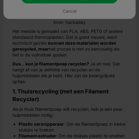
Cancel
bron: hackaday
Het meeste is gemaakt van PLA, ABS, PETG of andere
standaard thermoplasten. Dat is goed nieuws, want
technisch gezien
kunnen
deze materialen worden
gerecycled, maar
het proces is niet zo eenvoudig als
het in de vuilnisbak gooien.
Dus... kun je filamentpoep recyclen?
Ja en nee. Dat
hangt af van je definitie van recyclen en de
hulpmiddelen die je hebt. Hier zijn de belangrijkste
opties:
1. Thuisrecycling (met een Filament
Recycler)
Als je thuis filamentpoep wilt recyclen, heb je een paar
hulpmiddelen nodig:
Plastic versnipperaar
: Om de filamentpoep in kleine
stukjes te breken.
Filament extruder
: Om de stukjes plastic te smelten