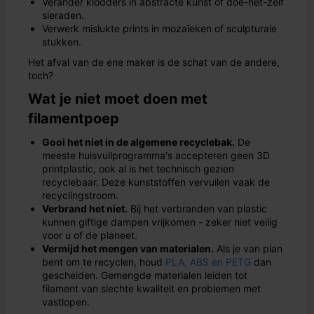
Verander klodders in abstracte kunst of doe-het-zelf
sieraden.
Verwerk mislukte prints in mozaïeken of sculpturale
stukken.
Het afval van de ene maker is de schat van de andere,
toch?
Wat je niet moet doen met
filamentpoep
Gooi het niet in de algemene recyclebak.
De
meeste huisvuilprogramma's accepteren geen 3D
printplastic, ook al is het technisch gezien
recyclebaar. Deze kunststoffen vervuilen vaak de
recyclingstroom.
Verbrand het niet.
Bij het verbranden van plastic
kunnen giftige dampen vrijkomen - zeker niet veilig
voor u of de planeet.
Vermijd het mengen van materialen.
Als je van plan
bent om te recyclen, houd
PLA, ABS en PETG
dan
gescheiden. Gemengde materialen leiden tot
filament van slechte kwaliteit en problemen met
vastlopen.