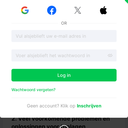
1. Boven- en onderlagen begrijpen



Wat zijn boven- en onderlagen?
OR
Bij 3D printen verwijzen de bovenste en onderste lagen
naar de buitenste oppervlakken van een geprint object.
Deze lagen worden geprint als massieve delen om de
boven- en onderkant van het model te omsluiten, voor
structurele integriteit en een gladde afwerking. De dikte
van deze lagen is van grote invloed op het uiteindelijke
uiterlijk en de sterkte van de afdruk.
Het belang van boven- en bodemdikte
Log in
Top/Bottom Thickness is de hoogte of dikte van de
bovenste en onderste lagen in een 3D print. Deze lagen
spelen een cruciale rol bij het bepalen van de algehele
Wachtwoord vergeten?
sterkte en het uiterlijk van het geprinte object. Dikkere
boven- en onderlagen resulteren in een stevigere en
duurzamere print, terwijl dunnere lagen kunnen leiden
Geen account? Klik op
Inschrijven
tot problemen zoals pillowing en gaten.
2. Veel voorkomende problemen en
oplossingen voor toplagen