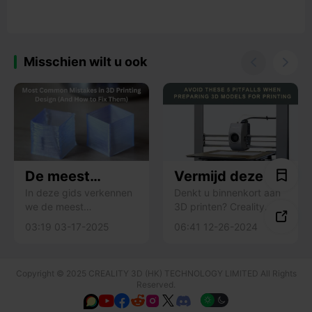
Misschien wilt u ook


De meest
Vermijd deze 5
voorkomende
valkuilen bij het
In deze gids verkennen
Denkt u binnenkort aan
we de meest
3D printen? Creality
fouten in 3D
voorbereiden

voorkomende
Cloud experts belichten
Printing
van 3D
03:19 03-17-2025
06:41 12-26-2024
ontwerpfouten bij 3D-
vijf veelgemaakte fouten
ontwerpen (en
modellen voor
printen en bieden we
die u moet vermijden
hoe ze te
printen
bruikbare oplossingen
voor een soepele en
herstellen)
Copyright © 2025 CREALITY 3D (HK) TECHNOLOGY LIMITED All Rights
om u te helpen betere
probleemloze ervaring.
Reserved.
resultaten en een hoger
Bekijk ze!






succespercentage bij