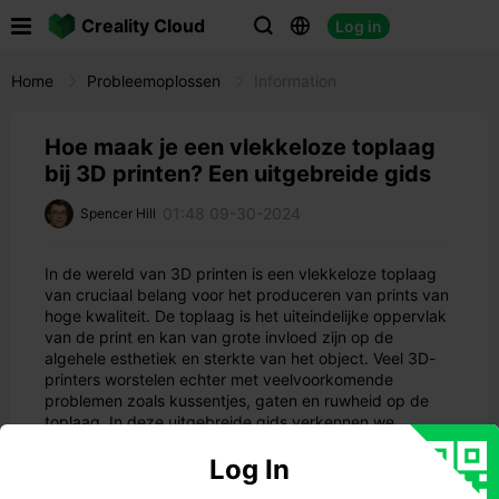

Creality Cloud
Log in



Home
Probleemoplossen
Information
Hoe maak je een vlekkeloze toplaag
bij 3D printen? Een uitgebreide gids
01:48 09-30-2024
Spencer Hill
In de wereld van 3D printen is een vlekkeloze toplaag
van cruciaal belang voor het produceren van prints van
hoge kwaliteit. De toplaag is het uiteindelijke oppervlak
van de print en kan van grote invloed zijn op de
algehele esthetiek en sterkte van het object. Veel 3D-
printers worstelen echter met veelvoorkomende
problemen zoals kussentjes, gaten en ruwheid op de
toplaag. In deze uitgebreide gids verkennen we
verschillende technieken en instellingen om deze
Log In
problemen op te lossen en een perfecte toplaag te
krijgen in uw 3D prints.