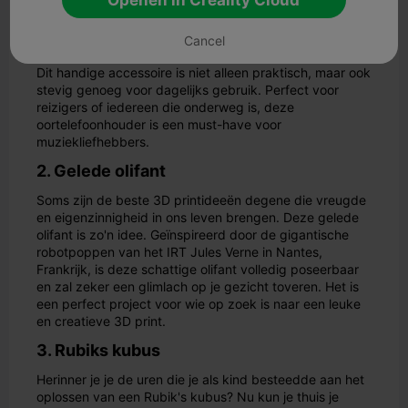
Heb je genoeg van verwarde oortelefoonkabels? Zoek
niet verder! Met een 3D-geprinte oortelefoonhouder kun
Cancel
je je oortelefoons georganiseerd en knoopvrij opbergen.
Dit handige accessoire is niet alleen praktisch, maar ook
stevig genoeg voor dagelijks gebruik. Perfect voor
reizigers of iedereen die onderweg is, deze
oortelefoonhouder is een must-have voor
muziekliefhebbers.
2. Gelede olifant
Soms zijn de beste 3D printideeën degene die vreugde
en eigenzinnigheid in ons leven brengen. Deze gelede
olifant is zo'n idee. Geïnspireerd door de gigantische
robotpoppen van het IRT Jules Verne in Nantes,
Frankrijk, is deze schattige olifant volledig poseerbaar
en zal zeker een glimlach op je gezicht toveren. Het is
een perfect project voor wie op zoek is naar een leuke
en creatieve 3D print.
3. Rubiks kubus
Herinner je je de uren die je als kind besteedde aan het
oplossen van een Rubik's kubus? Nu kun je thuis je