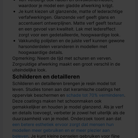
waardoor je model een gladde afwerking krijgt.
Je kunt kiezen uit glanzende, matte of lederachtige
verfafwerkingen. Glanzende verf geeft glans en
accentueert ontwerplijnen. Matte verf geeft textuur
en een gevoel van kwaliteit. Lak met ledereffect
zorgt voor een gedetailleerde, hoogwaardige look.
Vakkundig polijsten en de juiste verf kunnen gewone
harsonderdelen veranderen in modellen met
hoogwaardige details.
Opmerking: Neem de tijd met schuren en verven.
Zorgvuldige afwerking maakt een groot verschil in de
uiteindelijke look.
Schilderen en detailleren
Schilderen en detailleren brengen je resin model tot
leven. Studies tonen aan dat keramische coatings het
oppervlak beschermen en
schade tot 70% verminderen
.
Deze coatings maken het schoonmaken ook
gemakkelijker en houden je model glanzend. Als je verf
en details toevoegt, verbeter je zowel het uiterlijk als de
duurzaamheid van je model. Onderzoek toont aan dat
een betere esthetiek ervoor zorgt dat mensen hun
modellen meer gebruiken en er meer plezier aan
beleven
. Je kunt kleine penselen gebruiken voor fijne