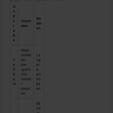
O
ri
ë
Na
n
Voord
del
t
elen
en
a
ti
e
Meer
model
La
V
len
ng
e
per
er
rt
opdra
e
ic
cht,
pri
a
minde
ntt
al
r
ijd
steun
en
en
Mi
nd
er