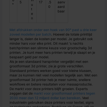
5
17
.5
aanv
°
u
0
aard
t
baar
e
n
Met afdrukken onder een hoek van 90° past u drie keer
zoveel modellen per batch
. Hoewel de totale printtijd
langer is, dalen de kosten per model. Je gebruikt ook
minder hars voor elke print. Dit maakt 's nachts
batchprinten een slimme keuze voor grootschalig 3d
printen. Je kunt meer hars printen terwijl je slaapt en je
bespaart geld per model.
Als je een standaard harsprinter vergelijkt met een
grootformaat 3d printer, zie je grote verschillen.
Standaard printers werken goed voor kleine klussen,
maar ze kunnen niet veel modellen tegelijk aan. Met een
grootformaat 3d printer heb je meer ruimte, snellere
workflows en betere resultaten voor massaproductie.
De markt voor deze printers blijft groeien. Experts
zeggen dat de
markt voor grootformaat printers tegen
2030 meer dan 12 miljard dollar kan bereiken
. Veel
industrieën gebruiken deze printers voor textiel, signs
en technische onderdelen. Bedrijven als Canon, HP en