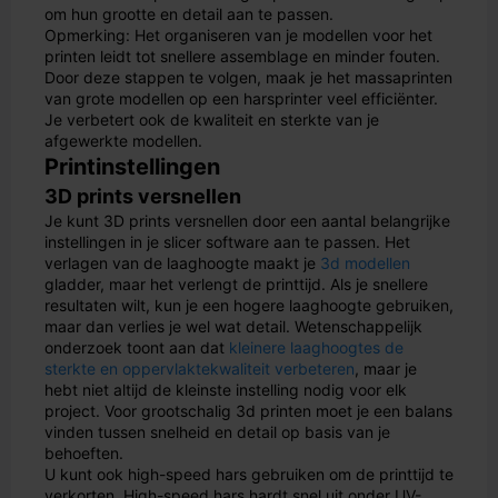
om hun grootte en detail aan te passen.
Opmerking: Het organiseren van je modellen voor het
printen leidt tot snellere assemblage en minder fouten.
Door deze stappen te volgen, maak je het massaprinten
van grote modellen op een harsprinter veel efficiënter.
Je verbetert ook de kwaliteit en sterkte van je
afgewerkte modellen.
Printinstellingen
3D prints versnellen
Je kunt 3D prints versnellen door een aantal belangrijke
instellingen in je slicer software aan te passen. Het
verlagen van de laaghoogte maakt je
3d modellen
gladder, maar het verlengt de printtijd. Als je snellere
resultaten wilt, kun je een hogere laaghoogte gebruiken,
maar dan verlies je wel wat detail. Wetenschappelijk
onderzoek toont aan dat
kleinere laaghoogtes de
sterkte en oppervlaktekwaliteit verbeteren
, maar je
hebt niet altijd de kleinste instelling nodig voor elk
project. Voor grootschalig 3d printen moet je een balans
vinden tussen snelheid en detail op basis van je
behoeften.
U kunt ook high-speed hars gebruiken om de printtijd te
verkorten. High-speed hars hardt snel uit onder UV-