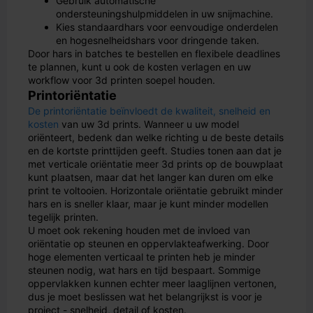
Gebruik automatische
ondersteuningshulpmiddelen in uw snijmachine.
Kies standaardhars voor eenvoudige onderdelen
en hogesnelheidshars voor dringende taken.
Door hars in batches te bestellen en flexibele deadlines
te plannen, kunt u ook de kosten verlagen en uw
workflow voor 3d printen soepel houden.
Printoriëntatie
De printoriëntatie beïnvloedt de kwaliteit, snelheid en
kosten
van uw 3d prints. Wanneer u uw model
oriënteert, bedenk dan welke richting u de beste details
en de kortste printtijden geeft. Studies tonen aan dat je
met verticale oriëntatie meer 3d prints op de bouwplaat
kunt plaatsen, maar dat het langer kan duren om elke
print te voltooien. Horizontale oriëntatie gebruikt minder
hars en is sneller klaar, maar je kunt minder modellen
tegelijk printen.
U moet ook rekening houden met de invloed van
oriëntatie op steunen en oppervlakteafwerking. Door
hoge elementen verticaal te printen heb je minder
steunen nodig, wat hars en tijd bespaart. Sommige
oppervlakken kunnen echter meer laaglijnen vertonen,
dus je moet beslissen wat het belangrijkst is voor je
project - snelheid, detail of kosten.