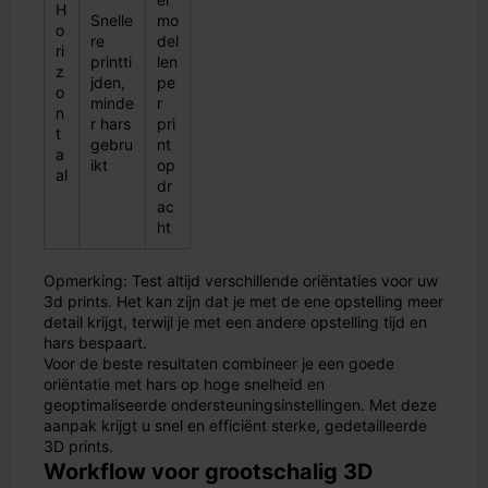
H
Snelle
mo
o
re
del
ri
printti
len
z
jden,
pe
o
minde
r
n
r hars
pri
t
gebru
nt
a
ikt
op
al
dr
ac
ht
Opmerking: Test altijd verschillende oriëntaties voor uw
3d prints. Het kan zijn dat je met de ene opstelling meer
detail krijgt, terwijl je met een andere opstelling tijd en
hars bespaart.
Voor de beste resultaten combineer je een goede
oriëntatie met hars op hoge snelheid en
geoptimaliseerde ondersteuningsinstellingen. Met deze
aanpak krijgt u snel en efficiënt sterke, gedetailleerde
3D prints.
Workflow voor grootschalig 3D