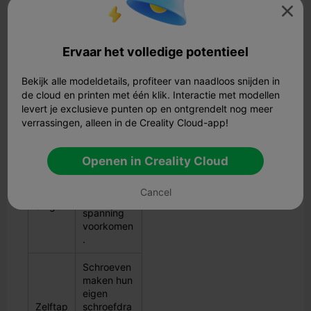
houdt de structuur sterk.

U moet ook het juiste type connector kiezen voor uw
modellen. De onderstaande tabel toont
veelvoorkomende connectoren en hun gebruik:
Ervaar het volledige potentieel
Type
verbin
Beschrijvin
Bekijk alle modeldetails, profiteer van naadloos snijden in
dingss
g
de cloud en printen met één klik. Interactie met modellen
tuk
levert je exclusieve punten op en ontgrendelt nog meer
verrassingen, alleen in de Creality Cloud-app!
In elkaar
grijpende
Openen in Creality Cloud
verbinding
Zwalu
en die
wstaar
scheiding
Cancel
tverbin
onder
dingen
spanning
voorkomen
.
Schroeven
maken hun
eigen
Zelftap
schroefdra