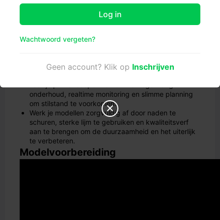
verbindingen.
Optimaliseer de printinstellingen door de laaghoogte
Log in
en -snelheid in balans te brengen, hogesnelheidshars
te gebruiken en onderdelen efficiënt te rangschikken
om tijd en materiaal te besparen.
Wachtwoord vergeten?
Gebruik harsprinters voor groot formaat en
batchprinten om meer modellen tegelijk te
Geen account? Klik op
Inschrijven
produceren, waardoor de kosten dalen en de output
toeneemt.
Laat je printer soepel werken met regelmatig
onderhoud, realtime monitoring en slimme planning
om stilstand te voorkomen.

Werk je modellen zorgvuldig af door naden te
schuren, sterke lijm te gebruiken en kwaliteitsverf
aan te brengen om de duurzaamheid en het uiterlijk
te verbeteren.
Modelvoorbereiding