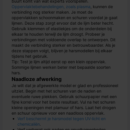
buurt komt van wat experts voorspellen.
Oppervlaktebehandelingen, zoals plasma
, kunnen de
verbinding nog sterker maken. Je moet de
oppervlakken schoonmaken en schuren voordat je gaat
lijmen. Deze stap zorgt ervoor dat de lijm beter hecht.
Gebruik klemmen of elastiekjes om de onderdelen bij
elkaar te houden terwijl de lijm droogt. Probeer je
verbindingen met voldoende overlap te ontwerpen. Dit
maakt de verbinding sterker en betrouwbaarder. Als je
deze stappen volgt, blijven je harsmodellen bij elkaar
tijdens het gebruik.
Tip: Test je lijm altijd eerst op een klein oppervlak.
Sommige lijmen werken beter met bepaalde soorten
hars.
Naadloze afwerking
Je wilt dat je afgewerkte model er glad en professioneel
uitziet. Begin met het schuren van de naden en
eventuele ruwe plekken. Gebruik schuurpapier met een
fijne korrel voor het beste resultaat. Vul na het schuren
kleine openingen met plamuur of hars. Laat het drogen
en schuur opnieuw voor een naadloos oppervlak.
Verf beschermt je harsmodel tegen UV-licht en
chemicaliën
.
Verf verbergt ook naden en onvolkomenheden,