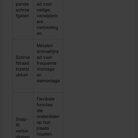
pende
ad voor
schroe
veilige,
fgaten
verwijderb
are
verbinding
en.
Metalen
schroefdra
Schroe
ad voor
fdraad
frequente
inzetst
montage
ukken
en
demontage
.
Flexibele
functies
die
onderdelen
Snap-
op hun
fit
plaats
verbin
houden
dingen