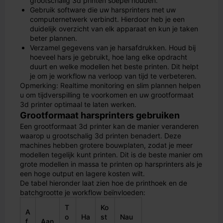
grootschalig 3d printen soepel houden.
Gebruik software die uw harsprinters met uw
computernetwerk verbindt. Hierdoor heb je een
duidelijk overzicht van elk apparaat en kun je taken
beter plannen.
Verzamel gegevens van je harsafdrukken. Houd bij
hoeveel hars je gebruikt, hoe lang elke opdracht
duurt en welke modellen het beste printen. Dit helpt
je om je workflow na verloop van tijd te verbeteren.
Opmerking: Realtime monitoring en slim plannen helpen
u om tijdverspilling te voorkomen en uw grootformaat
3d printer optimaal te laten werken.
Grootformaat harsprinters gebruiken
Een grootformaat 3d printer kan de manier veranderen
waarop u grootschalig 3d printen benadert. Deze
machines hebben grotere bouwplaten, zodat je meer
modellen tegelijk kunt printen. Dit is de beste manier om
grote modellen in massa te printen op harsprinters als je
een hoge output en lagere kosten wilt.
De tabel hieronder laat zien hoe de printhoek en de
batchgrootte je workflow beïnvloeden:
T
Ko
A
o
Ha
st
Nau
f
Aan