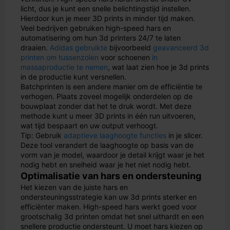
licht, dus je kunt een snelle belichtingstijd instellen.
Hierdoor kun je meer 3D prints in minder tijd maken.
Veel bedrijven gebruiken high-speed hars en
automatisering om hun 3d printers 24/7 te laten
draaien.
Adidas gebruikte
bijvoorbeeld
geavanceerd 3d
printen om tussenzolen
voor schoenen
in
massaproductie te nemen
, wat laat zien hoe je 3d prints
in de productie kunt versnellen.
Batchprinten is een andere manier om de efficiëntie te
verhogen. Plaats zoveel mogelijk onderdelen op de
bouwplaat zonder dat het te druk wordt. Met deze
methode kunt u meer 3D prints in één run uitvoeren,
wat tijd bespaart en uw output verhoogt.
Tip: Gebruik
adaptieve laaghoogte functies
in je slicer.
Deze tool verandert de laaghoogte op basis van de
vorm van je model, waardoor je detail krijgt waar je het
nodig hebt en snelheid waar je het niet nodig hebt.
Optimalisatie van hars en ondersteuning
Het kiezen van de juiste hars en
ondersteuningsstrategie kan uw 3d prints sterker en
efficiënter maken. High-speed hars werkt goed voor
grootschalig 3d printen omdat het snel uithardt en een
snellere productie ondersteunt. U moet hars kiezen op