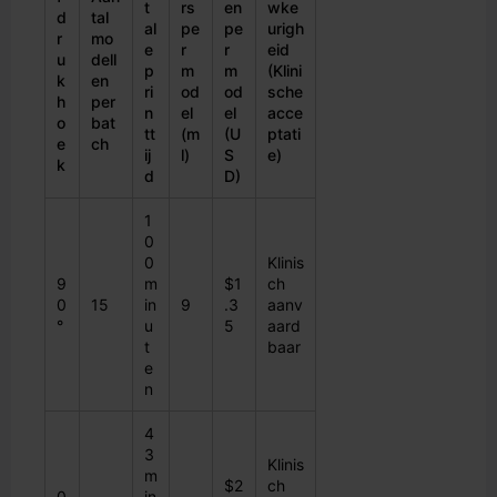
t
rs
en
wke
d
tal
al
pe
pe
urigh
r
mo
e
r
r
eid
u
dell
p
m
m
(Klini
k
en
ri
od
od
sche
h
per
n
el
el
acce
o
bat
tt
(m
(U
ptati
e
ch
ij
l)
S
e)
k
d
D)
1
0
0
Klinis
9
m
$1
ch
0
15
in
9
.3
aanv
°
u
5
aard
t
baar
e
n
4
3
Klinis
m
$2
ch
0
in