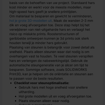
basis van de behoeften van uw project. Standaard hars
kost minder en werkt voor de meeste modellen, maar
high-speed hars geeft je snellere printtijden.
Om materiaal te besparen en gewicht te verminderen,
hol je grote 3D-modellen uit
. Maak de wanden 2-3 mm
dik en voeg afvoergaten toe. Deze stap helpt bij het
verwijderen van niet-uitgeharde hars en verlaagt het
risico op mislukte prints. Roosterstructuren of
geribbelde ontwerpen kunnen je 3d prints ook sterk
houden terwijl je minder hars gebruikt.
Plaatsing van steunen is belangrijk voor zowel detail als
snelheid. Plaats alleen steunen waar dat nodig is om
overhangen vast te houden. Te veel steunen verspillen
hars en verlengen de nabewerkingstijd. Gebruik de
automatische steungeneratie van je slicer om tijd te
besparen. Sommige software, zoals SOLIDWORKS
Print3D, kan je helpen om de oriëntatie en steunen aan
te passen voor de beste resultaten.
Checklist voor steunoptimalisatie:
Gebruik hars met hoge snelheid voor snellere
uitharding.
Hol grote modellen uit en voeg afvoergaten toe.
Plaats steunen alleen waar nodig.