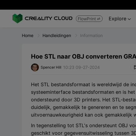
Explore
FlowPrint


Home
Handleidingen
Information
Hoe STL naar OBJ converteren GRA
10:23 09-27-2024
Spencer Hill
Het STL bestandsformaat is wereldwijd de 
systeeminterface bestandsformaten en is h
ondersteund door 3D printers. Het STL-besta
duidelijk, gemakkelijk te genereren en te se
uitvoernauwkeurigheid kan ook gemakkelijk 
In tegenstelling tot STL's ondersteunt OBJ vo
geschikt voor gegevensuitwisseling tussen 