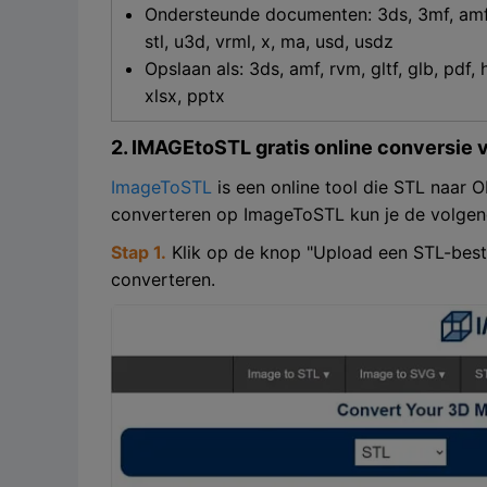
Ondersteunde documenten: 3ds, 3mf, amf, ase
stl, u3d, vrml, x, ma, usd, usdz
Opslaan als: 3ds, amf, rvm, gltf, glb, pdf, 
xlsx, pptx
2. IMAGEtoSTL gratis online conversie 
ImageToSTL
is een online tool die STL naar O
converteren op ImageToSTL kun je de volgen
Stap 1.
Klik op de knop "Upload een STL-besta
converteren.