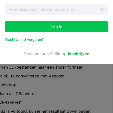
eprogramma's van STL naar
Log in
erters die kunnen helpen om dit proces probleemloos te
Wachtwoord vergeten?
Geen account? Klik op
Inschrijven
producten en tools levert voor het beheren en
anden, waaronder documentverwerking, conversie en
n van 3D-bestanden naar een ander formaat.
r obj te converteren met Aspose:
andsdrop.
laan als OBJ wordt.
NVERTEREN".
J is voltooid, kun je het resultaat downloaden.