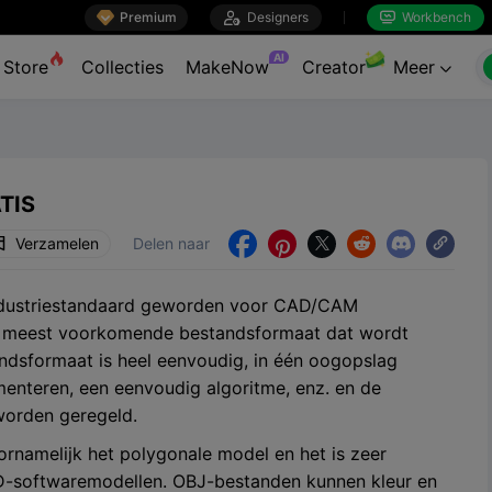

Premium

Designers
Workbench


AI
Store
Collecties
MakeNow
Creator
Meer

TIS
Verzamelen
Delen naar





industriestandaard geworden voor CAD/CAM
et meest voorkomende bestandsformaat dat wordt
ndsformaat is heel eenvoudig, in één oogopslag
gmenteren, een eenvoudig algoritme, enz. en de
worden geregeld.
ornamelijk het polygonale model en het is zeer
3D-softwaremodellen. OBJ-bestanden kunnen kleur en