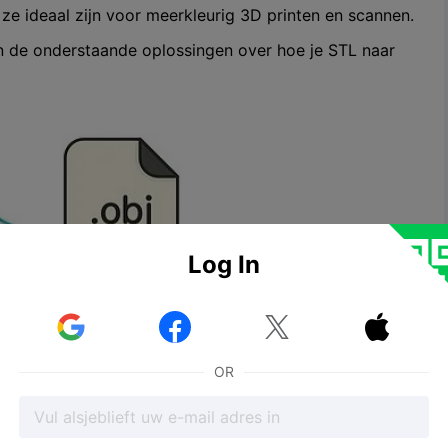
e ideaal zijn voor meerkleurig 3D printen en scannen.
an de onderstaande oplossingen over hoe je STL naar
Log In



OR