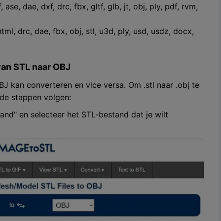
, dae, dxf, drc, fbx, gltf, glb, jt, obj, ply, pdf, rvm,
html, drc, dae, fbx, obj, stl, u3d, ply, usd, usdz, docx,
van STL naar OBJ
BJ kan converteren en vice versa. Om .stl naar .obj te
de stappen volgen:
nd" en selecteer het STL-bestand dat je wilt