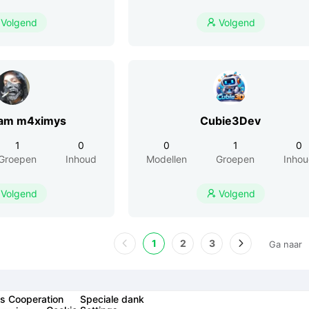
Volgend
Volgend

ram m4ximys
Cubie3Dev
1
0
0
1
0
Groepen
Inhoud
Modellen
Groepen
Inho
Volgend
Volgend

1
2
3
Ga naar
s Cooperation
Speciale dank