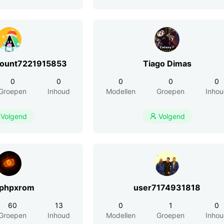
count7221915853
Tiago Dimas
0
0
0
0
0
Groepen
Inhoud
Modellen
Groepen
Inho
Volgend
Volgend

phpxrom
user7174931818
60
13
0
1
0
Groepen
Inhoud
Modellen
Groepen
Inho