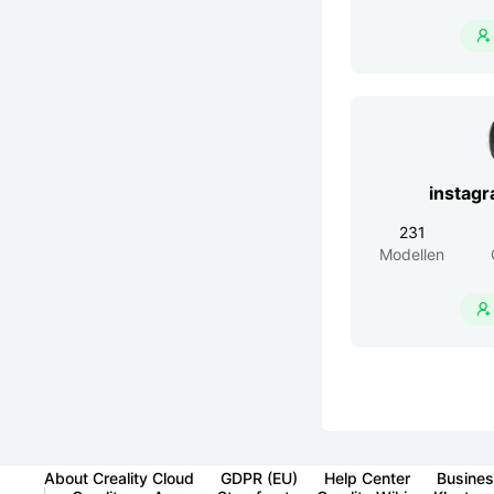

instag
231
Modellen

About Creality Cloud
GDPR (EU)
Help Center
Busines