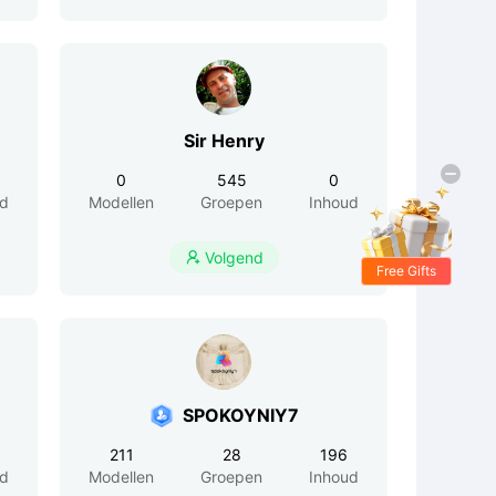
Sir Henry
0
545
0
ud
Modellen
Groepen
Inhoud
Volgend

Free Gifts
SPOKOYNIY7
211
28
196
ud
Modellen
Groepen
Inhoud