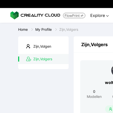
Explore
FlowPrint


Home
My Profile
Zijn,Volgers
Zijn,Volgers
Zijn,Volgen
Zijn,Volgers
wol
0
Modellen
