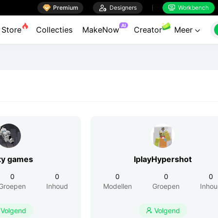

Premium

Designers
Workbench


AI
Store
Collecties
MakeNow
Creator
Meer

ty games
IplayHypershot
0
0
0
0
0
Groepen
Inhoud
Modellen
Groepen
Inho
Volgend
Volgend
