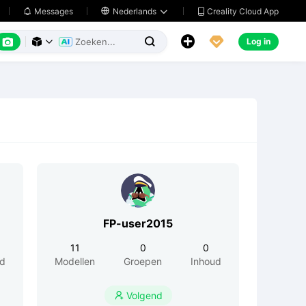
Creality Cloud App
Messages

Nederlands






Log in



FP-user2015
11
0
0
ud
Modellen
Groepen
Inhoud
Volgend
