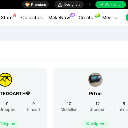

Premium

Designers
Workbench


AI
Store
Collecties
MakeNow
Creator
Meer

RTEDOARTH💚
PiTon
0
9
10
12
6
Groepen
Inhoud
Modellen
Groepen
Inho
Volgend
Volgend
