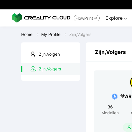
Explore
FlowPrint


Home
My Profile
Zijn,Volgers
Zijn,Volgers
Zijn,Volgen
Zijn,Volgers
💚A
36
Modellen
