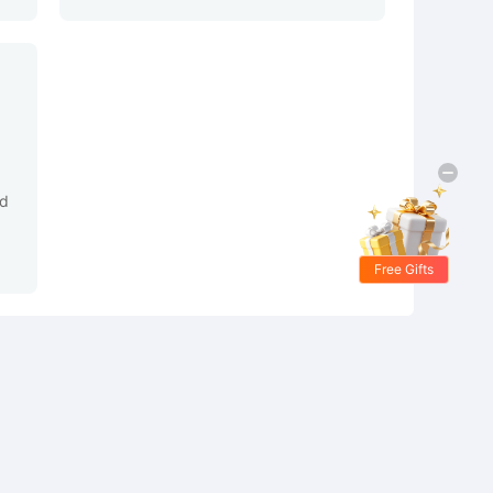
ud
Free Gifts