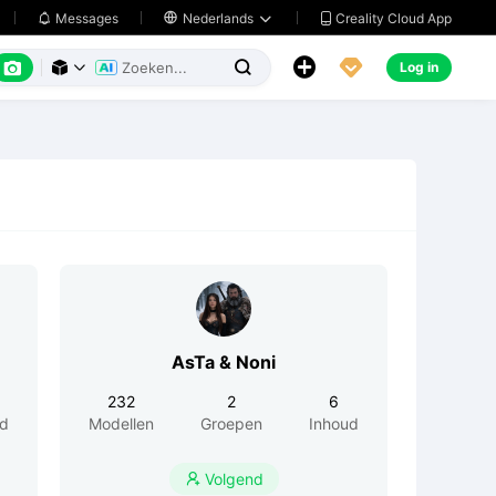
Creality Cloud App
Messages

Nederlands






Log in



AsTa & Noni
232
2
6
ud
Modellen
Groepen
Inhoud
Volgend
