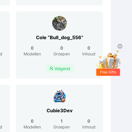
Cole “Bull_dog_556”
0
0
0
ud
Modellen
Groepen
Inhoud
Volgend

Free Gifts
Cubie3Dev
0
1
0
ud
Modellen
Groepen
Inhoud