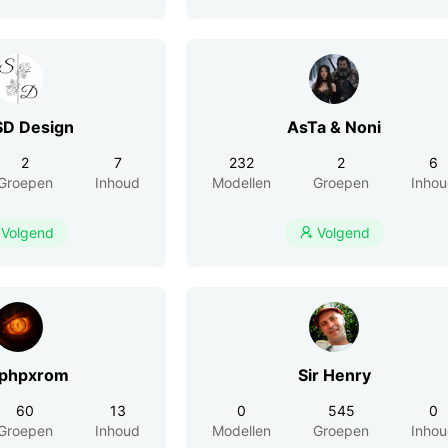
SD Design
AsTa & Noni
2
7
232
2
6
Groepen
Inhoud
Modellen
Groepen
Inho
Volgend
Volgend

phpxrom
Sir Henry
60
13
0
545
0
Groepen
Inhoud
Modellen
Groepen
Inho