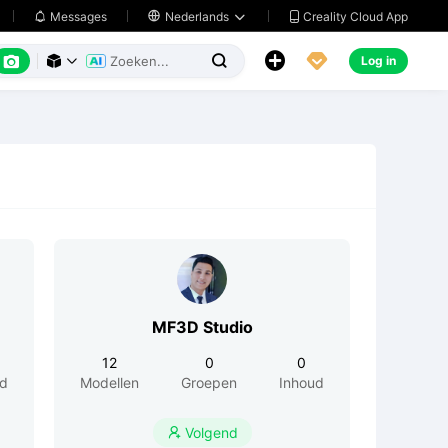
Creality Cloud App
Messages

Nederlands






Log in



MF3D Studio
12
0
0
ud
Modellen
Groepen
Inhoud
Volgend
