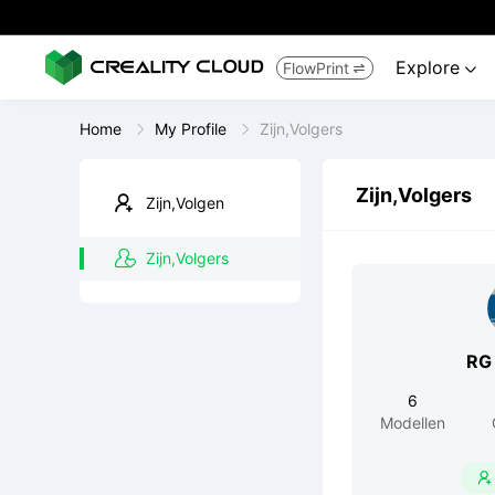
Explore
FlowPrint


Home
My Profile
Zijn,Volgers
Zijn,Volgers
Zijn,Volgen
Zijn,Volgers
RG 
6
Modellen
