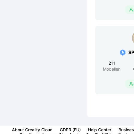

S
211
Modellen

About Creality Cloud
GDPR (EU)
Help Center
Busines