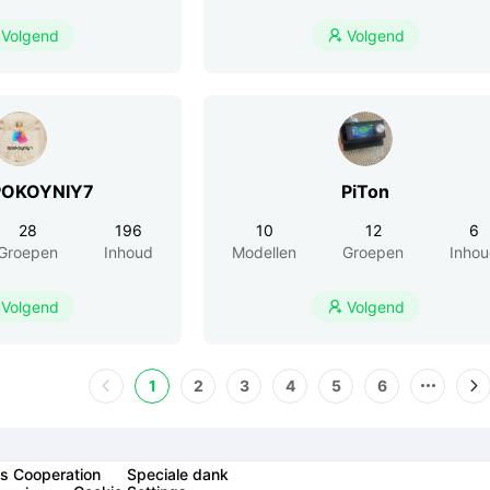
Volgend
Volgend

POKOYNIY7
PiTon
28
196
10
12
6
Groepen
Inhoud
Modellen
Groepen
Inho
Volgend
Volgend

1
2
3
4
5
6
s Cooperation
Speciale dank