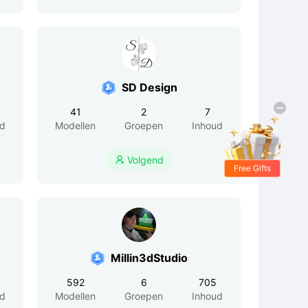
SD Design
41
2
7
ud
Modellen
Groepen
Inhoud
Volgend

Free Gifts
Millin3dStudio
592
6
705
ud
Modellen
Groepen
Inhoud