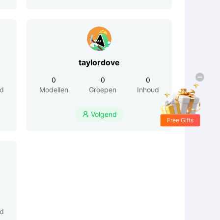
taylordove
0
0
0
ud
Modellen
Groepen
Inhoud
Volgend

Free Gifts
ud