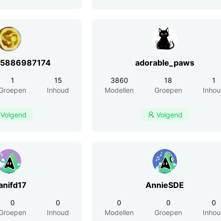
r5886987174
adorable_paws
1
15
3860
18
1
Groepen
Inhoud
Modellen
Groepen
Inho
Volgend
Volgend

anifd17
AnnieSDE
0
0
0
0
0
Groepen
Inhoud
Modellen
Groepen
Inho