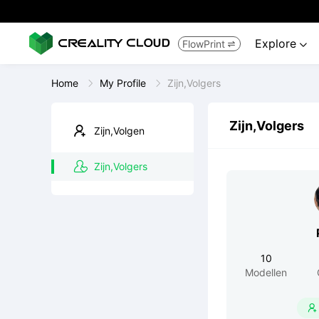
Explore
FlowPrint


Home
My Profile
Zijn,Volgers
Zijn,Volgers
Zijn,Volgen
Zijn,Volgers
10
Modellen
