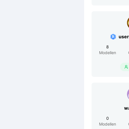
use
8
Modellen

w
0
Modellen