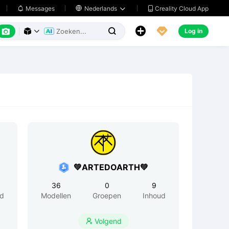
Creality Cloud App
Messages

Nederlands






Log in



💚ARTEDOARTH💚
36
0
9
ud
Modellen
Groepen
Inhoud
Volgend
