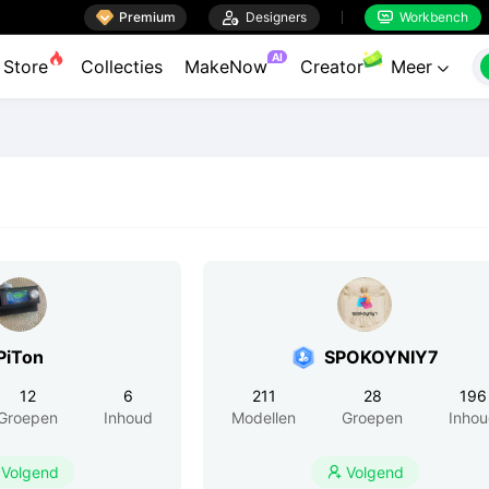

Premium

Designers
Workbench


AI
Store
Collecties
MakeNow
Creator
Meer

PiTon
SPOKOYNIY7
12
6
211
28
196
Groepen
Inhoud
Modellen
Groepen
Inho
Volgend
Volgend
