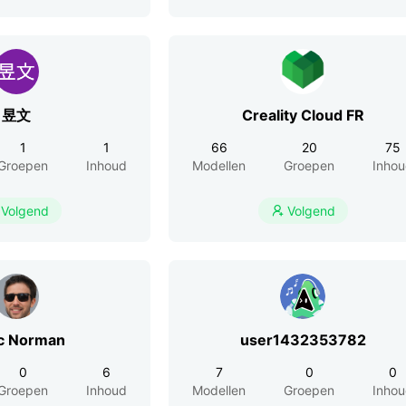
昱文
Creality Cloud FR
1
1
66
20
75
Groepen
Inhoud
Modellen
Groepen
Inho
Volgend
Volgend

c Norman
user1432353782
0
6
7
0
0
Groepen
Inhoud
Modellen
Groepen
Inho