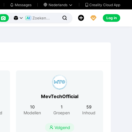
Creality Cloud App
Messages

Nederlands






Log in



MevTechOfficial
10
1
59
ud
Modellen
Groepen
Inhoud
Volgend
