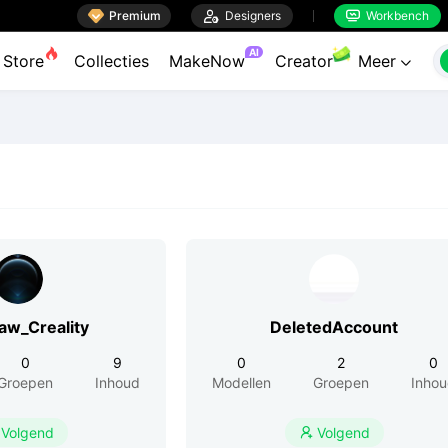

Premium

Designers
Workbench


AI
Store
Collecties
MakeNow
Creator
Meer

aw_Creality
DeletedAccount
0
9
0
2
0
Groepen
Inhoud
Modellen
Groepen
Inho
Volgend
Volgend
