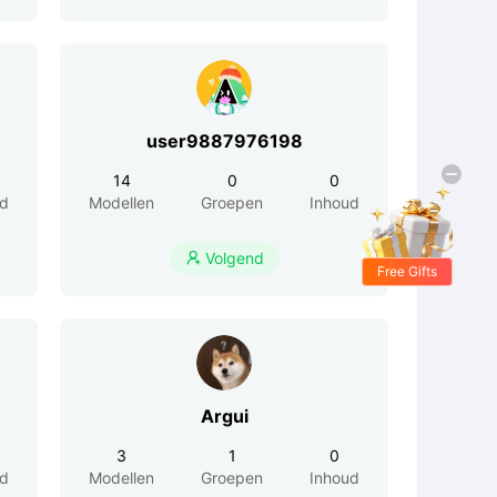
user9887976198
14
0
0
ud
Modellen
Groepen
Inhoud
Volgend

Free Gifts
Argui
3
1
0
ud
Modellen
Groepen
Inhoud