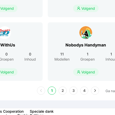
Volgend
Volgend

WithUs
Nobodys Handyman
0
0
11
1
1
Groepen
Inhoud
Modellen
Groepen
Inho
Volgend
Volgend

1
2
3
4
Ga na
s Cooperation
Speciale dank