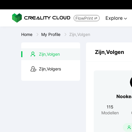
Explore
FlowPrint


Home
My Profile
Zijn,Volgen
Zijn,Volgen
Zijn,Volgen
Zijn,Volgers
Nooke
115
Modellen
