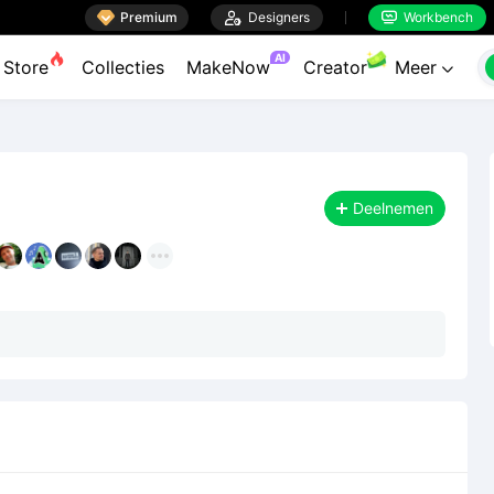

Premium

Designers
Workbench


AI
Store
Collecties
MakeNow
Creator
Meer

Deelnemen