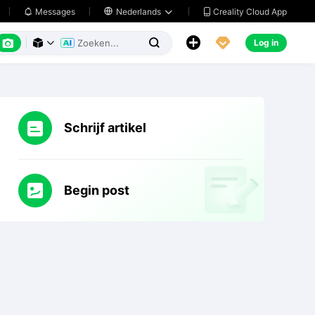
Creality Cloud App
Messages

Nederlands






Log in



Schrijf artikel
Begin post