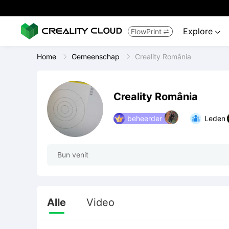
Explore
FlowPrint


Home
Gemeenschap
Creality România
Creality România
beheerder
Leden
Bun venit
Alle
Video