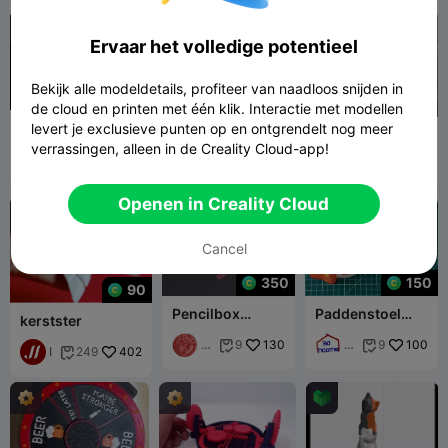
m
驾
n
a
雾

d
D
陈
Ervaar het volledige potentieel
R
es
先
e
ig
森
f
n
Bekijk alle modeldetails, profiteer van naadloos snijden in
u
200
er
de cloud en printen met één klik. Interactie met modellen
s
s
e
Avatar ISV
Buste van de
levert je exclusieve punten op en ontgrendelt nog meer
Hoekplank
s
Venture Star
drakenkoningin
verrassingen, alleen in de Creality Cloud-app!
C
Bo
59
Ma
62
67
4


M
530
898

o
nd
gic
U
l
Re
alRI
K
Openen in Creality Cloud
a
fu
NG
A
se
Min
A
s
iatu
B
Cancel
C
re
ol
350
150
a
90
Pencilbox
Paddenstoel
kerstster
Complete Set
Fotolijst
A
130
Magneet
3
100
9
9


I
402
249

Y
d
d
H
ho
e
A
o
a
N
m
m
C
e
x
EL