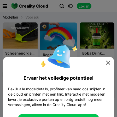

Creality Cloud
Log in



Modellen
Voor jou
Schoenenorgan
Boba Drink
Regenboog
izer
Cascading
Spaarpot – Geen
fi
85
Fidget
3
20
119
13



MMU & In Delen
V
1.1K
1.8K

fi
D
Printen!
a
n
M
l
d
ak
e
Ervaar het volledige potentieel
r
er
r
S
i
pa
a
Bekijk alle modeldetails, profiteer van naadloos snijden in
ce
M
de cloud en printen met één klik. Interactie met modellen
Of
o
fic
levert je exclusieve punten op en ontgrendelt nog meer
m
Spartan Helmet
Modulair
Liefdesengel
ial
verrassingen, alleen in de Creality Cloud-app!
o
Key Tray-
220x230mm
M
Ancient Warrior
Du
69
schap
Ti
115
B
58
63
93
157



a
Bowl
o3
n
o