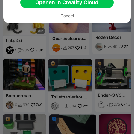
t
Openen in Creality Cloud
DP
k
n
ti
rin
er
d

a
t
Li
Fi
Cancel
n
re
k
G
I
F
Rozen Decor
Gearticuleerde
Luie Kat
Schattige
H
27
40

Meeuw
3
114
257

M
3.3K
335

o
D
c
m
P
G
e
r

y
D
i
b
e
n
e
c
t
e
o
y
r
r
i
Ender-3 V3
Bomberman
Toiletpapierhoude
Upgradekit
r met dom gezicht
3
1.7K
275

C
749
630

三
221
304

d
a
七
G
r
o

m
h
e
s
n
t
C