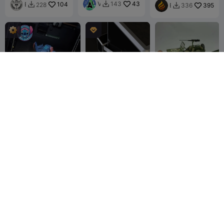
a
V
43
143

Auto Luchtdop /
B
104
228

B
395
336

c
a
Schedel Dop
l
o
h
s
a
n
i
e
d

c
r
F
h
o
i
k
v
r
i
e
n
G
I
F
Mini Creality K2
Jeep M151
Plus,K2/Filame
Modelbouw
Stitch
ntvangbak
A
883
Auto
混
61
(Gearticuleerde
77
87


X
世
versie)
C
4.4K
3.4K

I
模
a
O
玩
r
M
m
P
e
r
n
i
C
n
h
t
a
Ovale schaal Ryfl
Batdalorian
s
n
Boekpaginahoud
- MOKA Design
er V3
M
472
1.1K
B
690

890

f
1.4K
5.2K

O
X
i
K
3
f
A
D

i
D
E