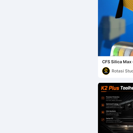
CFS Silica Max 
voor Creality 
Rotasi Stu