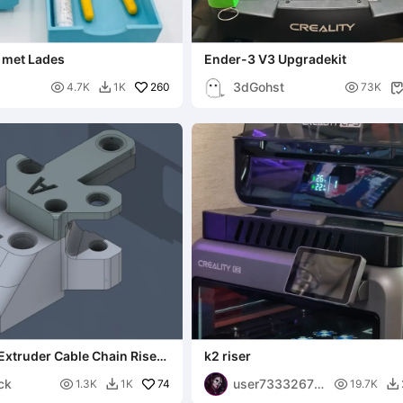
s met Lades
Ender-3 V3 Upgradekit
3dGohst

260

4.7K
1K
73K


xtruder Cable Chain Riser
k2 riser
Plus
ck
user73332678

74

1.3K
1K
19.7K


47