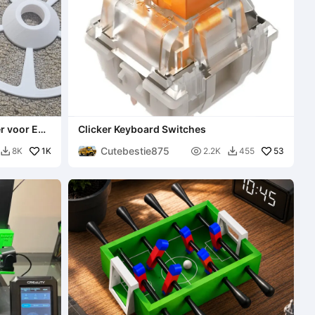
er voor ELK
Clicker Keyboard Switches
Cutebestie875
1K

53
8K
2.2K
455

