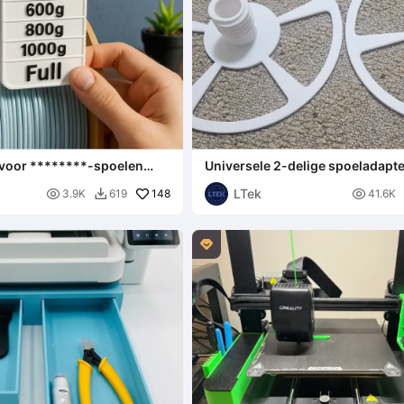
 voor ********-spoelen
Universele 2-delige spoeladapt
formaat mini- of navulspoel
LTek

148

3.9K
619
41.6K

