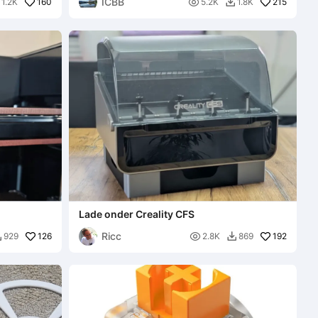
ICBB
160

215
1.2K
5.2K
1.8K

Lade onder Creality CFS
Ricc
126

192
929
2.8K
869

