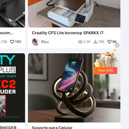
lboom
Creality CFS Lite bovenop SPARKX i7
Ricc
193

96
795
2.3K
760


Free Gifts
ERHOGER
Soporte para Celular