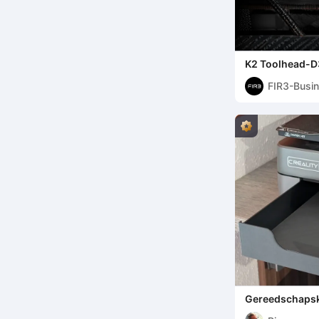
K2 Toolhead-D3
FIR3-Busi
Gereedschapski