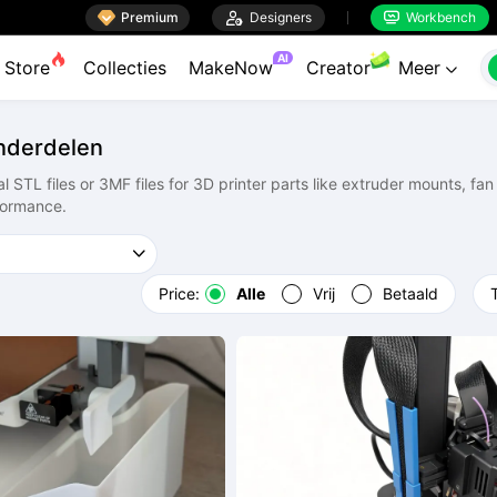

Premium

Designers
Workbench


AI
Store
Collecties
MakeNow
Creator
Meer

nderdelen
 STL files or 3MF files for 3D printer parts like extruder mounts, f
rformance.
Price:
Alle
Vrij
Betaald