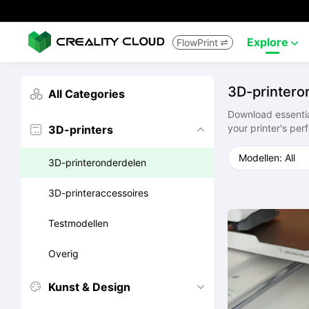
Explore
FlowPrint


3D-printero
All Categories

Download essential
your printer's pe
3D-printers


3D-printeronderdelen
3D-printeraccessoires
Testmodellen
Overig
Kunst & Design

