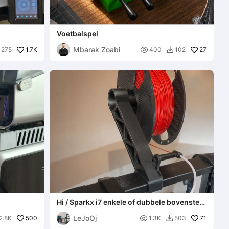
Voetbalspel
Mbarak Zoabi
1.7K

27
275
400
102

Hi / Sparkx i7 enkele of dubbele bovenste
spoelhouder
LeJoOj
500

71
2.8K
1.3K
503
