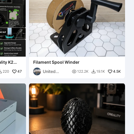
lity K2
Filament Spool Winder
United
47

4.5K
220
122.2K
19.1K


Printers