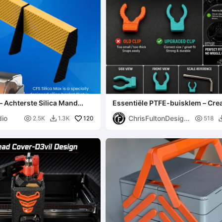
– Achterste Silica Mand
Essentiële PTFE-buisklem – Crea
CFS
Plus Fix (Geen slip)
dio
ChrisFultonDesign

120

2.5K
1.3K
518

s