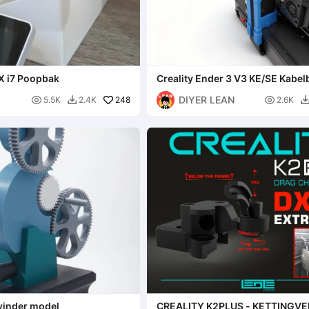
X i7 Poopbak
Creality Ender 3 V3 KE/SE Kabe
Organizer Beugel
DIYER LEAN

248

5.5K
2.4K
2.6K

winder model
CREALITY K2PLUS - KETTINGV