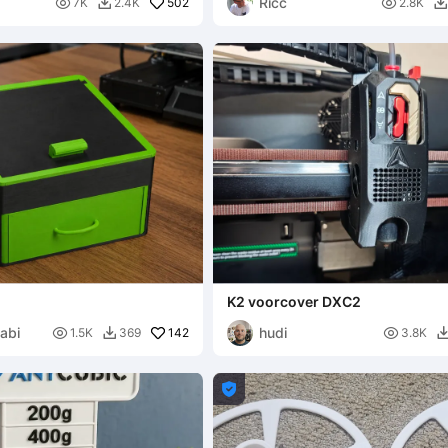
Ricc

502

7K
2.4K
2.8K


K2 voorcover DXC2
abi
hudi

142

1.5K
369
3.8K

