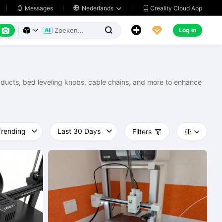
Creality Cloud App
Messages

Nederlands






Log in



an ducts, bed leveling knobs, cable chains, and more to enhance
Filters


