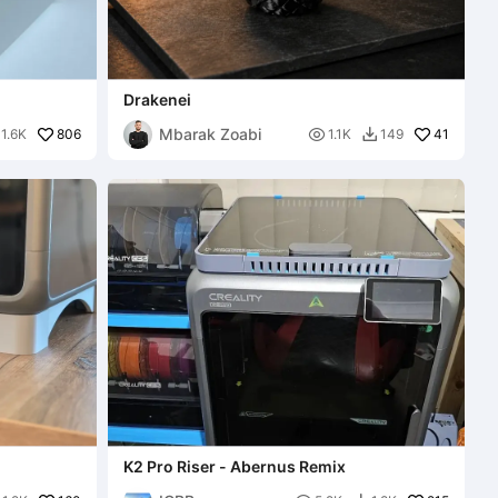
Drakenei
Mbarak Zoabi
806

41
1.6K
1.1K
149

K2 Pro Riser - Abernus Remix