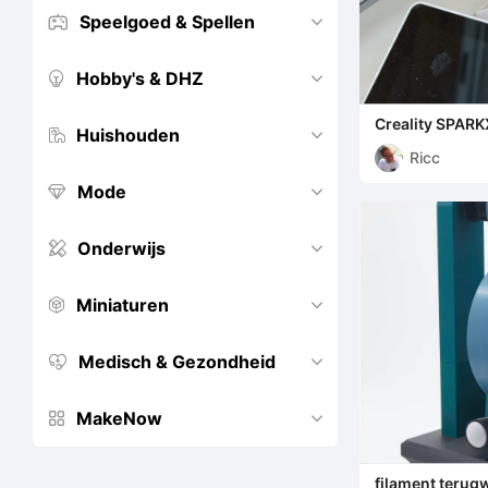
Speelgoed & Spellen


Hobby's & DHZ


Creality SPARK
Huishouden


Ricc
Mode


Onderwijs


Miniaturen


Medisch & Gezondheid


MakeNow


filament terug