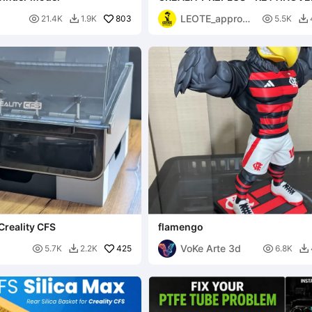
[ORIGINEEL EN DXC2 EXTRUDE
LEOTE_approac

803

21.4K
1.9K
5.5K


h
Creality CFS
flamengo
VoKe Arte 3d

425

5.7K
2.2K
6.8K

