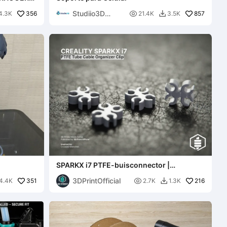
R]
Studiio3D
356

857
4.3K
21.4K
3.5K

Gustavo E
SPARKX i7 PTFE-buisconnector |
Kabelorganisatorclip
3DPrintOfficial
351

216
4.4K
2.7K
1.3K
