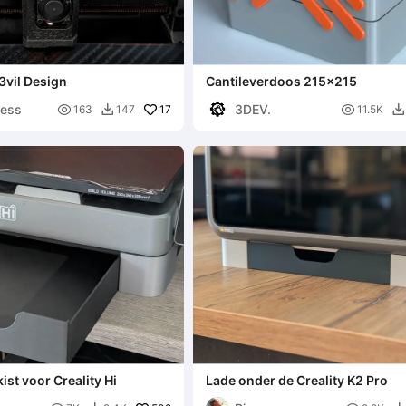
vil Design
Cantileverdoos 215x215
ness
3DEV.

17

163
147
11.5K


st voor Creality Hi
Lade onder de Creality K2 Pro