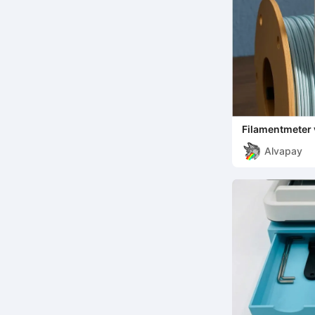
Filamentmeter
meerkleurig
Alvapay