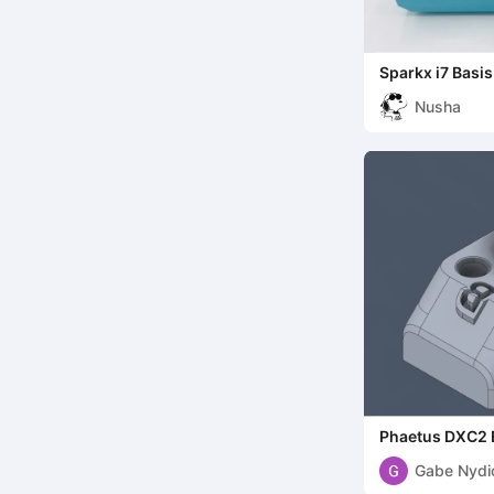
Sparkx i7 Basi
Nusha
Phaetus DXC2 E
for Creality K2 
Gabe Nydi