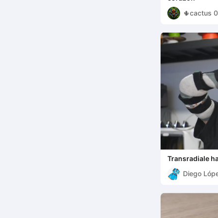
🌵cactus 
Transradiale 
Diego Lóp
Merino