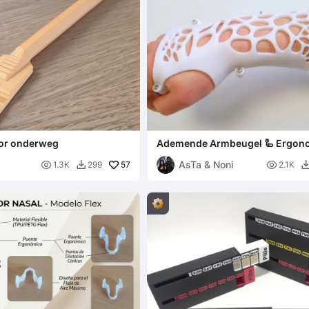
or onderweg
Ademende Armbeugel 🦾 Ergon
Armbeugel
AsTa & Noni

57

1.3K
299
2.1K
