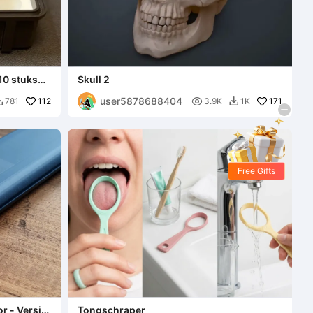
10 stuks
Skull 2
eist)
user5878688404
112

171
781
3.9K
1K


Free Gifts
r - Versie
Tongschraper