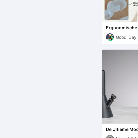
Ergonomische 
Good_Day
De Ultieme Mod
Material Matrix