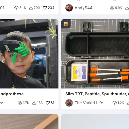
2 (Breed)
001
AndyS44

234

3.1K
790
6.9K


handprothese
Slim TRT, Peptide, Spuithouder
opbergdoos
ez
The Varied Life

81

1.7K
183
1.2K
