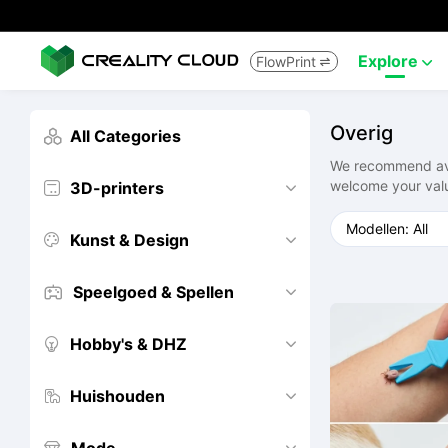
Explore
FlowPrint


Overig
All Categories

We recommend avoi
welcome your val
3D-printers


Kunst & Design


Speelgoed & Spellen


Hobby's & DHZ


Huishouden

