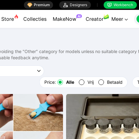

Premium

Designers
Workbench


AI
Store
Collecties
MakeNow
Creator
Meer

ding the "Other" category for models unless no suitable category fi
uable feedback anytime.
Price:
Alle
Vrij
Betaald