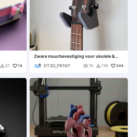
Zware muurbevestiging voor ukulele &
banjo
DT3D_PR1NT
14

344
37
7K
738

