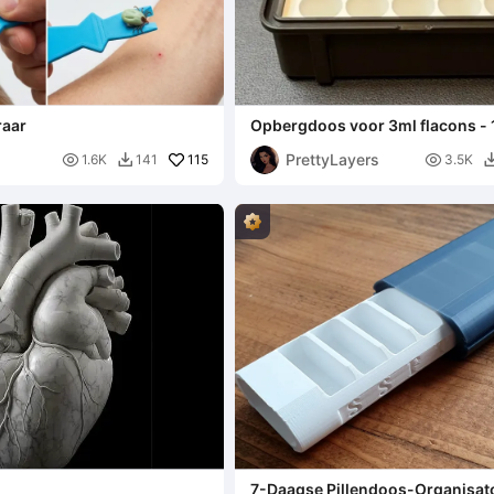
raar
Opbergdoos voor 3ml flacons - 
(Geen bevestigingsmateriaal ver
PrettyLayers

115

1.6K
141
3.5K

7-Daagse Pillendoos-Organisato