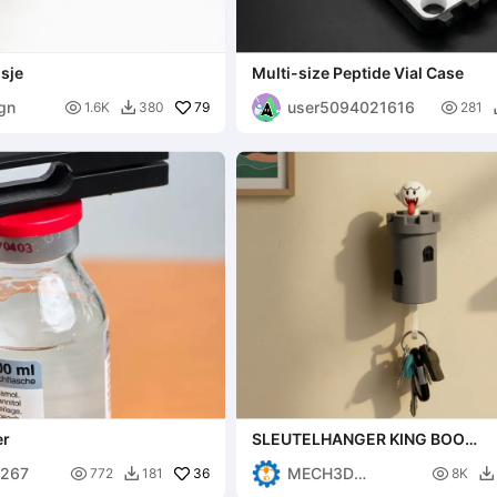
osje
Multi-size Peptide Vial Case
gn
user5094021616

79

1.6K
380
281

er
SLEUTELHANGER KING BOO
SLEUTELHANGER EN SLEUTEL
3267
MECH3D

36
SUPER MARIO

772
181
8K


PRINTING