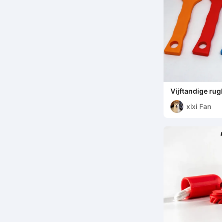
Vijftandige ru
xixi Fan