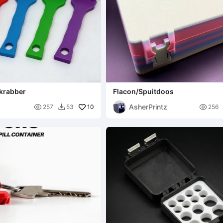
gkrabber
Flacon/Spuitdoos
AsherPrintz

10

257
53
256
