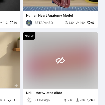
Human Heart Anatomy Model
IESTAPen3D
10

63
112
620
160


NSFW

Drill - the twisted dildo
HOUDER
SD Design
345

60
634
7.6K
236
