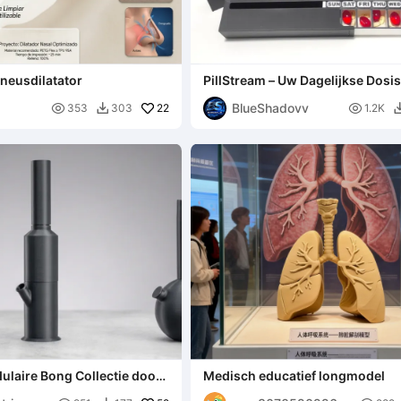
neusdilatator
PillStream – Uw Dagelijkse Dos
BlueShadovv

22

353
303
1.2K

ulaire Bong Collectie door
Medisch educatief longmodel