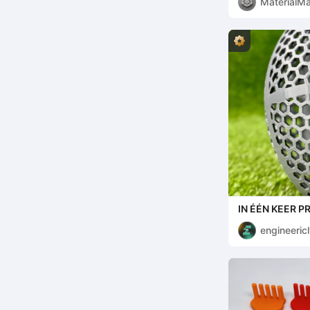
MaterialMa
IN ÉÉN KEER 
VOETBAL - AM
engineeric