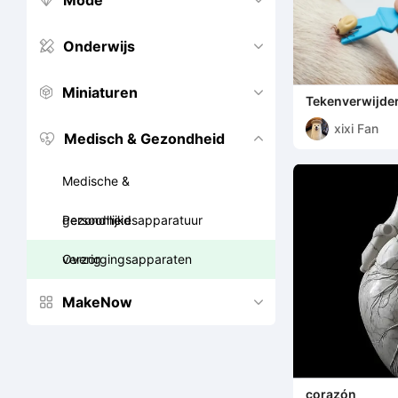
Mode


Onderwijs


Miniaturen


Tekenverwijde
xixi Fan
Medisch & Gezondheid


Medische &
gezondheidsapparatuur
Persoonlijke
verzorgingsapparaten
Overig
MakeNow


corazón