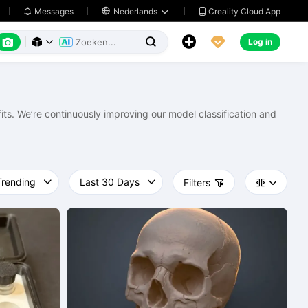
Creality Cloud App
Messages

Nederlands






Log in



ts. We’re continuously improving our model classification and
Filters


