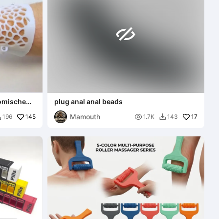

omische
plug anal anal beads
Mamouth
145

17
196
1.7K
143

