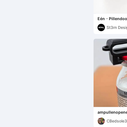
Eén ⬝ Pillendo
St3rn Desi
ampullenopen
CBedsole