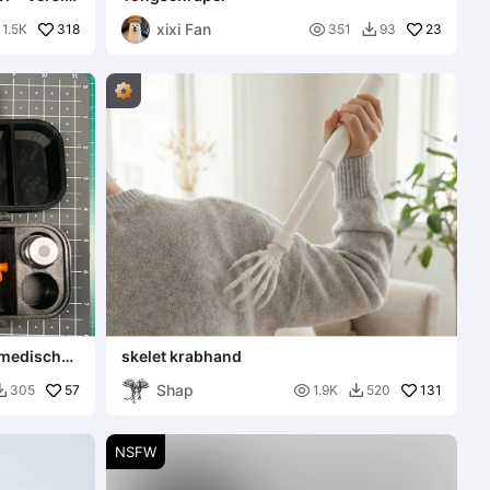
xixi Fan
318

23
1.5K
351
93

, medische
skelet krabhand
Shap
57

131
305
1.9K
520


NSFW