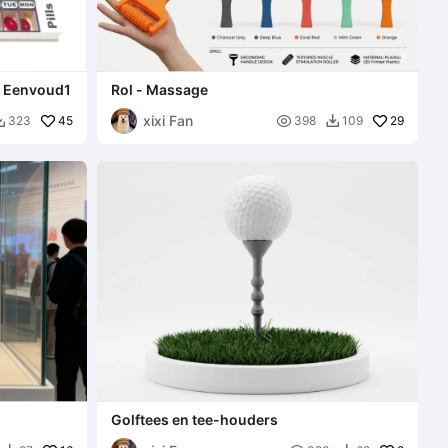
is Eenvoud1
Rol - Massage
xixi Fan
45

29
323
398
109


Golftees en tee-houders