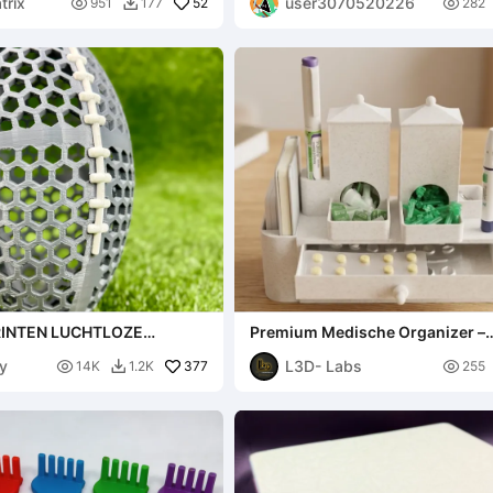
trix
user3070520226

52

951
177
282

PRINTEN LUCHTLOZE
Premium Medische Organizer –
ERIKAANSE VOETBAL
Diabetesbeheer
ly
L3D- Labs

377

14K
1.2K
255
