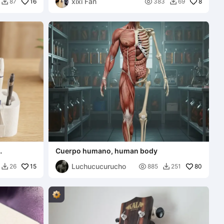
xixi Fan
16

8
87
383
69


Cuerpo humano, human body
Luchucucurucho
15

80
26
885
251

