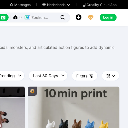
Creality Cloud App
Messages

Nederlands






Log in



anoids, monsters, and articulated action figures to add dynamic
Filters


