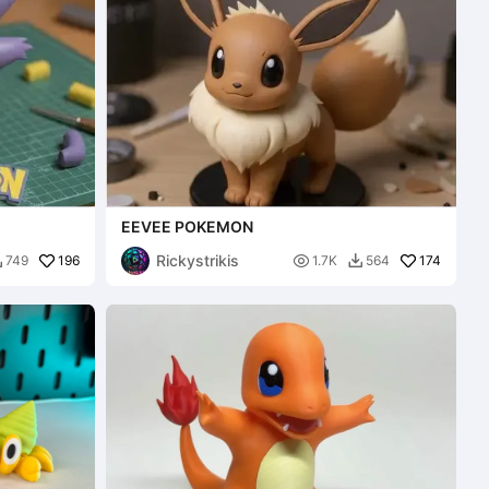
EEVEE POKEMON
Rickystrikis
196

174
749
1.7K
564

