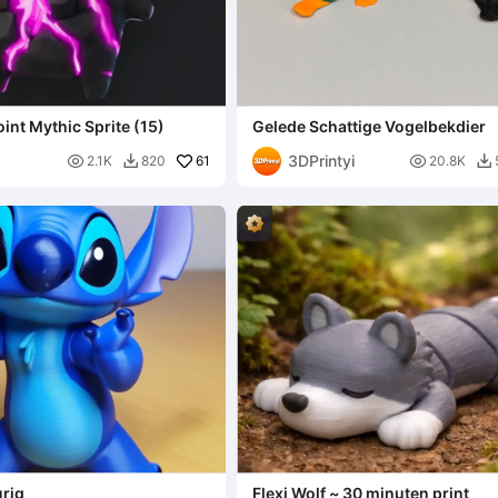
oint Mythic Sprite (15)
Gelede Schattige Vogelbekdier
3DPrintyi

61

2.1K
820
20.8K


urig
Flexi Wolf ~ 30 minuten print