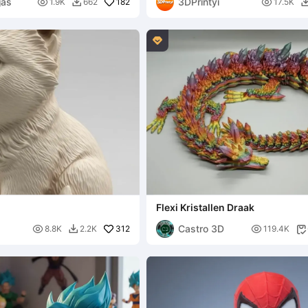
jas
3DPrintyi

182

1.9K
662
17.5K


Flexi Kristallen Draak
Castro 3D

312

8.8K
2.2K
119.4K

