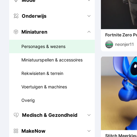
Mode


Onderwijs


Miniaturen


Fortnite Zero P
neonjer11
Personages & wezens
Miniatuurspellen & accessoires
Rekwisieten & terrein
Voertuigen & machines
Overig
Medisch & Gezondheid


MakeNow


Stitch Meerkle