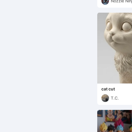
Nozzle Nin
cat cut
T.C.