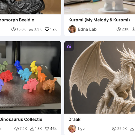
nomorph Beeldje
Kuromi (My Melody & Kuromi)
Edna Lab

1.2K

15.6K
3.3K
2.1K


 Dinosaurus Collectie
Draak
o
Lyz

464

7.4K
1.8K
25.9K

