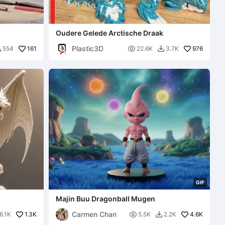
Oudere Gelede Arctische Draak
Plastic3D
161

976
554
22.6K
3.7K


G
I
F
Majin Buu Dragonball Mugen
Carmen Chan
1.3K

4.6K
6.1K
5.5K
2.2K
