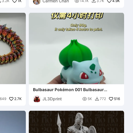
Carmen Chan
1K

4.9K
3.2K
14.1K
3.7K


Bulbasaur Pokémon 001 Bulbasaur
(Assemblageversie)
JL3Dprint
2.7K

516
649
5K
772
