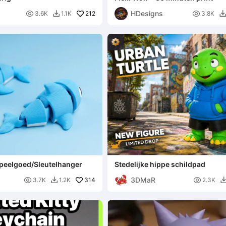
HDesigns

212

3.6K
1.1K
3.8K

 Speelgoed/Sleutelhanger
Stedelijke hippe schildpad
3DMaR

314

3.7K
1.2K
2.3K
