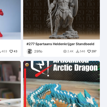
#277 Spartaans Heldenkrijger Standbeeld
29flo
43

297
403
2.4K
546

