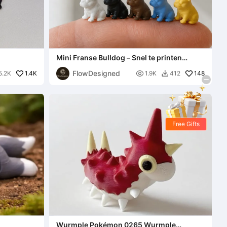
Mini Franse Bulldog – Snel te printen
gedetailleerde pup
FlowDesigned
1.4K

148
5.2K
1.9K
412

Free Gifts
Wurmple Pokémon 0265 Wurmple