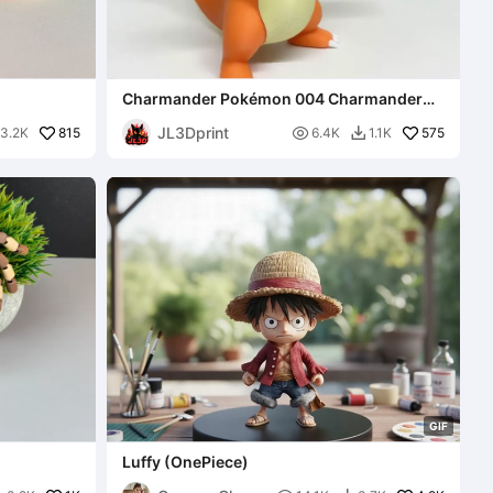
t
Charmander Pokémon 004 Charmander
2.0 Vrolijke pose met open handen
JL3Dprint
815
Meerkleurige print assemblageversie

575
3.2K
6.4K
1.1K

G
I
F
Luffy (OnePiece)