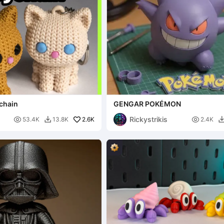
ychain
GENGAR POKÉMON
Rickystrikis

2.6K

53.4K
13.8K
2.4K
