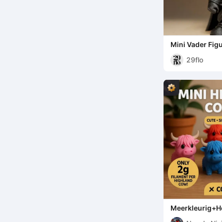
Mini Vader Fig
29flo
Meerkleurig+