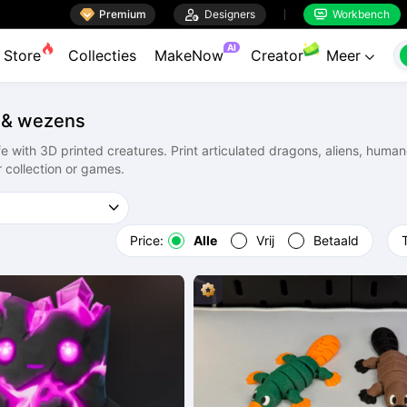

Premium

Designers
Workbench


AI
Store
Collecties
MakeNow
Creator
Meer

 & wezens
ife with 3D printed creatures. Print articulated dragons, aliens, hum
 collection or games.
Price:
Alle
Vrij
Betaald