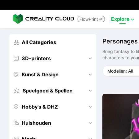
Explore
FlowPrint


Personages
All Categories

Bring fantasy to l
characters to your
3D-printers


Kunst & Design


Speelgoed & Spellen


Hobby's & DHZ


Huishouden

