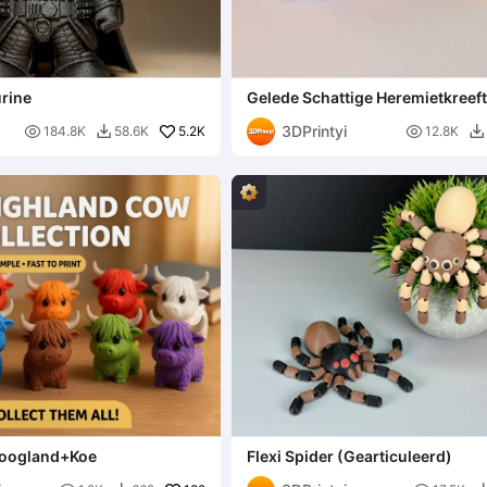
urine
Gelede Schattige Heremietkreef
3DPrintyi

5.2K

184.8K
58.6K
12.8K


Hoogland+Koe
Flexi Spider (Gearticuleerd)