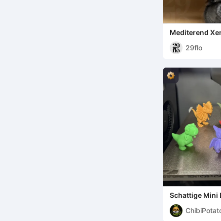
Mediterend Xe
29flo
Schattige Mini
ChibiPotat