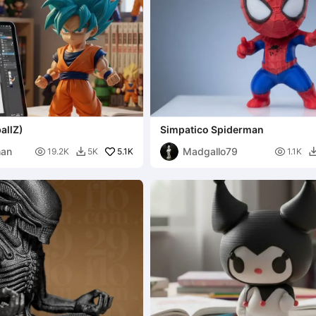
allZ)
Simpatico Spiderman
han
Madgallo79

5.1K

19.2K
5K
1.1K
