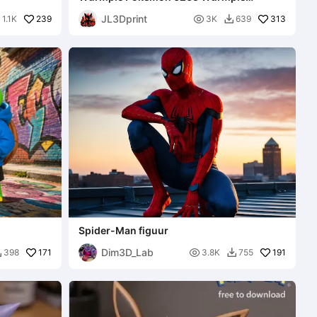
Meerkleurige Print
JL3Dprint
239

313
1.1K
3K
639


Spider-Man figuur
Dim3D_Lab
171

191
398
3.8K
755

