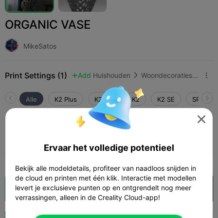
ORGANIC VASE
MikeSatos
Print Settings (1)
Add
Huishouden
Woondecoraties & ornamenten



Alle
K2 Plus
K2 Pro
K2
K2 SE
SPARKX 

0.2mm layer, 3 walls, 10% infill
Auteur
09h 41m
1 plates
120.66g



Ervaar het volledige potentieel
Bekijk alle modeldetails, profiteer van naadloos snijden in
de cloud en printen met één klik. Interactie met modellen
levert je exclusieve punten op en ontgrendelt nog meer
Cloud slice
Openen in Creality Cloud

verrassingen, alleen in de Creality Cloud-app!