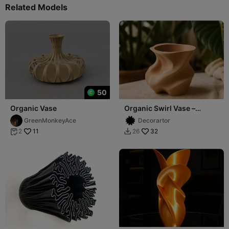
Related Models
50
Organic Vase
Organic Swirl Vase –
Modern Nature-Inspired
GreenMonkeyAce
Decorartor
Decor
11
32
2
26

