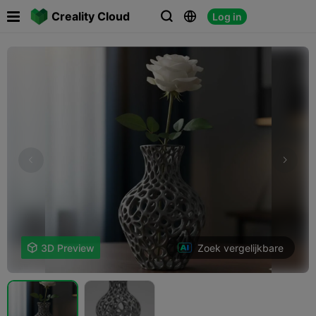

Creality Cloud
Log in



Zoek vergelijkbare

3D Preview