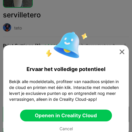
servilletero
teto
Print Settings (1)
Add
Huishouden
Gereedschap & reserveonderdelen




Alle
K2 Plus
K2 Pro
K2
SPARKX i7
Crea
Ervaar het volledige potentieel
0.2mm layer, 2 walls, 15% infill
Bekijk alle modeldetails, profiteer van naadloos snijden in
06h 06m
1 plates
76.10g



de cloud en printen met één klik. Interactie met modellen
levert je exclusieve punten op en ontgrendelt nog meer
verrassingen, alleen in de Creality Cloud-app!
Cloud slice
Openen in Creality Cloud

Openen in Creality Cloud
Cancel