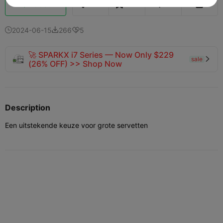
Boost
139
186
2



2024-06-15
266
5



🚀 SPARKX i7 Series — Now Only $229
sale

(26% OFF) >> Shop Now
Description
Een uitstekende keuze voor grote servetten