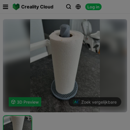

Creality Cloud
Log in



Zoek vergelijkbare

3D Preview