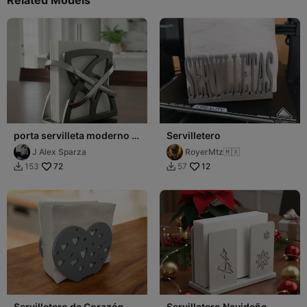
porta servilleta moderno o
Servilletero
servilletero
J Alex Sparza
RoyerMtz🇲🇽
72
12
153
57


Servilletero de Corazón
Servilletero Navideño