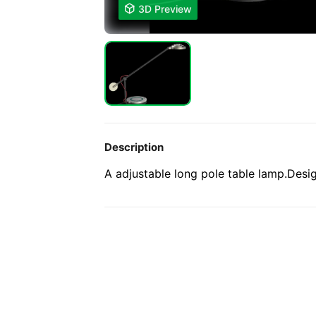

3D Preview
Description
A adjustable long pole table lamp.Desi