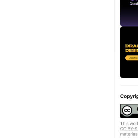
Copyri
This wor
CC BY-SA
materiaa