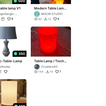
500
table lamp V1
Modern Table Lamp
Decor| 8 x 20cm | ~2
gınGergin-
MOCIN STUDIO
hour print
hagoCad
9

6
92
13


350
ic-Table-Lamp
Table Lamp / Tisch
Lampe
eAmelia
CrushersXO

7
144
14

