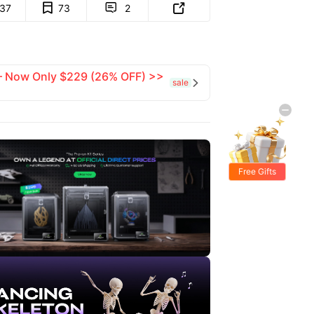
137
73
2


 — Now Only $229 (26% OFF) >>
sale

Free Gifts