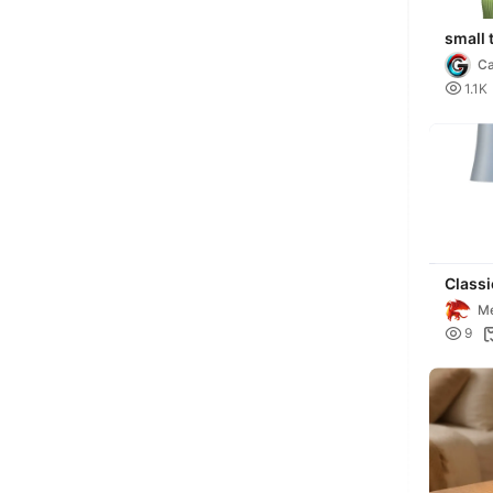
small 
Ca
C

1.1K
Class
M

9