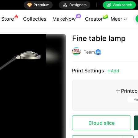

Premium

Designers
Workbench


AI
Store
Collecties
MakeNow
Creator
Meer

Fine table lamp
Team
Print Settings
Add

Printco

Ve
Cloud slice