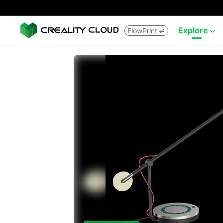
Explore
FlowPrint

