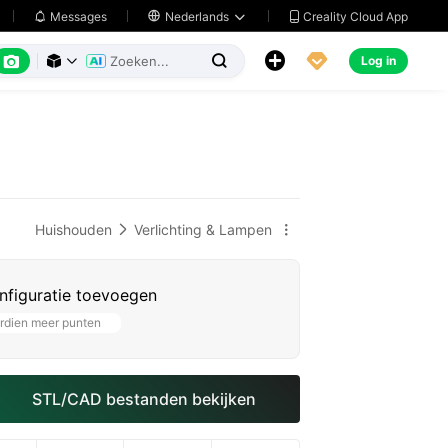
Creality Cloud App
Messages

Nederlands






Log in



Huishouden
Verlichting & Lampen


nfiguratie toevoegen
rdien meer punten
STL/CAD bestanden bekijken