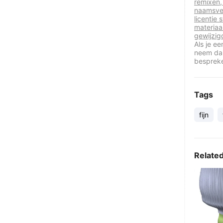
remixen,
naamsve
licentie 
materiaa
gewijzig
Als je e
neem dan
besprek
Tags
fijn
Relate