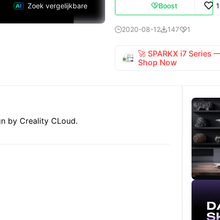
Boost
Zoek vergelijkbare

2020-08-12
147
1



🚀 SPARKX i7 Series
Shop Now
gn by Creality CLoud.