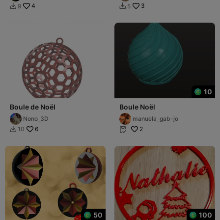
4
3
9
5


10
Boule de Noël
Boule Noël
Nono_3D
manuela_gab-jo
6
2
10


50
100