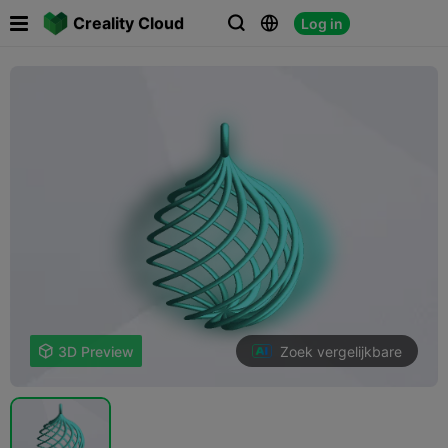

Creality Cloud
Log in



Zoek vergelijkbare

3D Preview