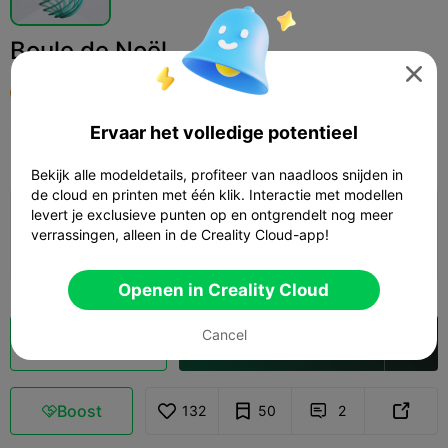
Boule de Noël

Olivier
Ervaar het volledige potentieel
Print Settings
Add
Huishouden
Woondecoraties & ornamenten



Bekijk alle modeldetails, profiteer van naadloos snijden in
de cloud en printen met één klik. Interactie met modellen
levert je exclusieve punten op en ontgrendelt nog meer
Printconfiguratie toevoegen

verrassingen, alleen in de Creality Cloud-app!
Verdien meer punten
Openen in Creality Cloud
Cancel
Cloud slice
Openen in Creality Cloud

Boost
132
50
2


