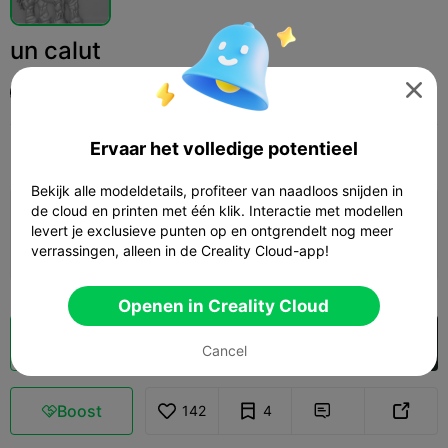
un calut

Cristea Alexandru
Ervaar het volledige potentieel
Print Settings
Add
Kunst & Design
Overig



Bekijk alle modeldetails, profiteer van naadloos snijden in
de cloud en printen met één klik. Interactie met modellen
Printconfiguratie toevoegen

levert je exclusieve punten op en ontgrendelt nog meer
Verdien meer punten
verrassingen, alleen in de Creality Cloud-app!
Openen in Creality Cloud
Cloud slice
Openen in Creality Cloud

Cancel
Boost
142
4


