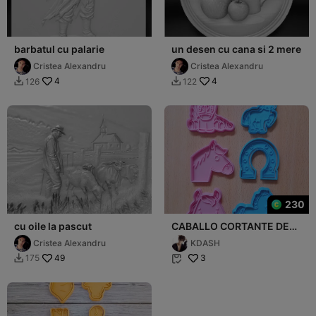
barbatul cu palarie
un desen cu cana si 2 mere
Cristea Alexandru
Cristea Alexandru
4
4
126
122


230
cu oile la pascut
CABALLO CORTANTE DE
GALLETAS
Cristea Alexandru
KDASH
49
3
175

