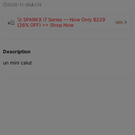
2025-11-26
174


🚀 SPARKX i7 Series — Now Only $229
sale

(26% OFF) >> Shop Now
Description
un mini calut