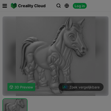

Creality Cloud
Log in



Zoek vergelijkbare

3D Preview