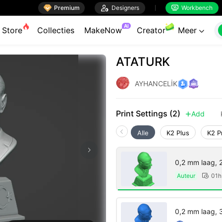

Premium

Designers
Workbench


AI
Store
Collecties
MakeNow
Creator
Meer

ATATURK
AYHANCELİK
Print Settings (2)
Add

Alle
K2 Plus
K2 P
0,2 mm laag, 
Auteur
01h

0,2 mm laag, 