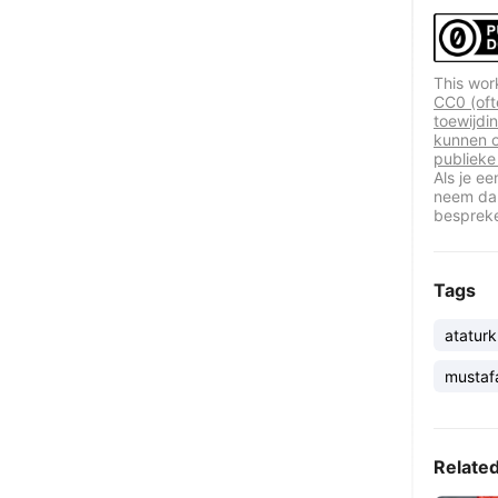
This wor
CC0 (oft
toewijdi
kunnen o
publieke
Als je e
neem dan
besprek
Tags
ataturk
mustaf
Relate