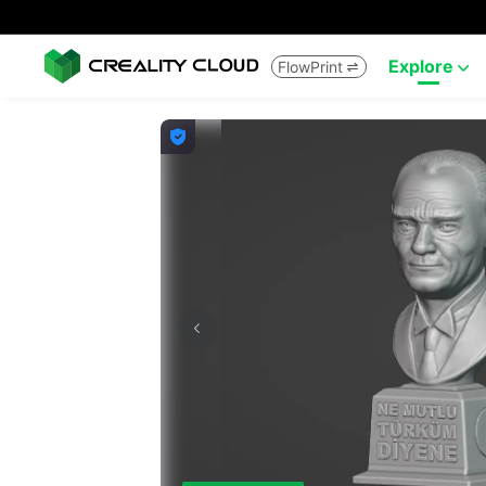
Explore
FlowPrint


