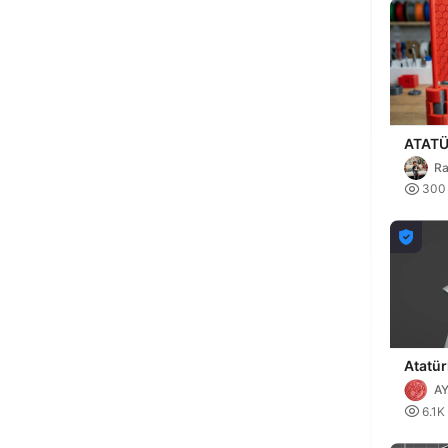
Ra

300

Atatür
A

6.1K