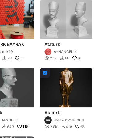
ATATÜRK BAYRAK
Atatürk
smik19
AYHANCELİK
8

61
23
2.1K
88



k
Atatürk
YHANCELİK
user2817168889
115

65
643
2.8K
418

