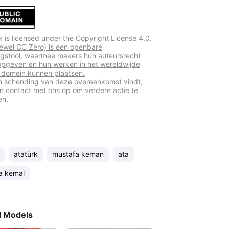
k is licensed under the Copyright License 4.0.
ewel CC Zero) is een openbare
ngstool, waarmee makers hun auteursrecht
pgeven en hun werken in het wereldwijde
 domein kunnen plaatsen.
en schending van deze overeenkomst vindt,
 contact met ons op om verdere actie te
en.
atatürk
mustafa keman
ata
a kemal
d Models