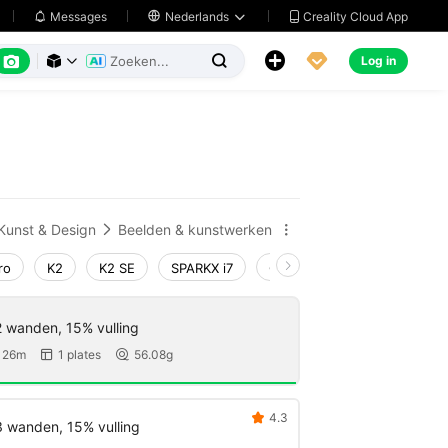
Creality Cloud App
Messages

Nederlands






Log in



Kunst & Design
Beelden & kunstwerken


ro
K2
K2 SE
SPARKX i7
Creality Hi
Ender-3 V4
2 wanden, 15% vulling
 26m
1 plates
56.08g


4.3

3 wanden, 15% vulling