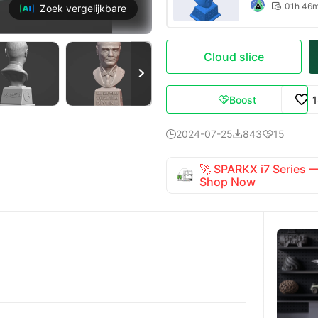
01h 46

Zoek vergelijkbare
Cloud slice

Boost

2024-07-25
843
15



🚀 SPARKX i7 Series
Shop Now