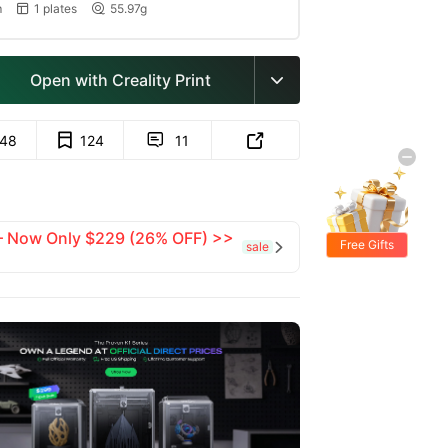
m
1 plates
55.97g


Open with Creality Print

148
124
11


 — Now Only $229 (26% OFF) >>
Free Gifts
sale
