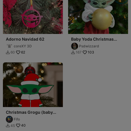
Adorno Navidad 62
Baby Yoda Christmas
Ornament
coreXY 3D
Psdwizzard
62
103
60
167


Christmas Grogu (baby
Yoda)
Fifo
40
45
