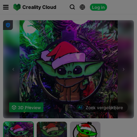

Creality Cloud
Log in




Zoek vergelijkbare

3D Preview