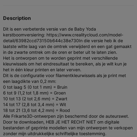
Description
Dit is een verbeterde versie van de Baby Yoda
kerstboomversiering: https://www.crealitycloud.com/model-
detail/63982ccd73150b644c38e730
In die versie heb ik de
laatste witte laag van de omtrek verwijderd en een gat gemaakt
in de zwarte omtrek om de oren er beter uit te laten zien.
Het is ontworpen om te worden geprint met verschillende
kleurwissels om het eindresultaat te bereiken, als je wilt kun je
het in één kleur printen en later verven.
Dit is de configuratie voor filamentkleurwissels als je print met
een laagdikte van 0,2 mm:
0 tot laag 5 (0 tot 1 mm) = Bruin
6 tot 9 (1,2 tot 1,8 mm) = Groen
10 tot 13 (2 tot 2,6 mm) = Zwart
14 tot 17 (2,8 tot 3,4 mm) = Wit
18 tot 21 (3,6 tot 4,2 mm) = Rood
Alle Frikarte3D-ontwerpen zijn beschermd door de auteurswet.
Door te downloaden, HEB JE HET RECHT NIET om digitale
bestanden of geprinte modellen van mijn ontwerpen te verkopen
zonder mijn uitdrukkelijke schriftelijke toestemming.