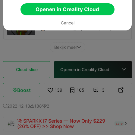
Openen in Creality Cloud
0,2 mm laag, 2 wanden, 15% vulling
Cancel
51m 08s
1 plates
21.19g



Bekijk meer

Cloud slice
Openen in Creality Cloud

Boost
139
105
3



2022-12-13
188
2



🚀 SPARKX i7 Series — Now Only $229
sale

(26% OFF) >> Shop Now