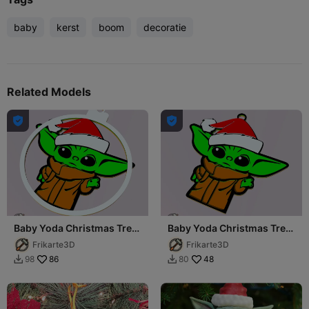
baby
kerst
boom
decoratie
Related Models


Baby Yoda Christmas Tree
Baby Yoda Christmas Tree
Decoration
Decoration No Circle
Frikarte3D
Frikarte3D
86
48
98
80

