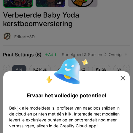
G
I
F
Verbeterde Baby Yoda
kerstboomversiering
Frikarte3D
Print Settings (6)
Add
Speelgoed & Spellen
Overig



Alle
K2 Plus
K2 Pro
K2
K2 SE
SPARKX 

0,2 mm laag, 4 wanden, 30% vulling
Ervaar het volledige potentieel
33m 0s
1 plates
16.21g



Bekijk alle modeldetails, profiteer van naadloos snijden in
de cloud en printen met één klik. Interactie met modellen
0,2 mm laag, 2 wanden, 10% vulling
levert je exclusieve punten op en ontgrendelt nog meer
verrassingen, alleen in de Creality Cloud-app!
34m 03s
1 plates
14.45g


