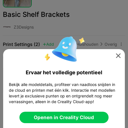
Basic Shelf Brackets
Z3Designs
Print Settings (2)
Add
Huishouden
Overig




Alle
K2 Plus
K2 Pro
K2
K2 SE
SPARKX 
Ervaar het volledige potentieel
4.0

0.2mm layer, 3 walls, 15% infill
01h 42m
1 plates
82.72g
Bekijk alle modeldetails, profiteer van naadloos snijden in



de cloud en printen met één klik. Interactie met modellen
levert je exclusieve punten op en ontgrendelt nog meer
verrassingen, alleen in de Creality Cloud-app!
0.2mm layer, 2 walls, 15% infill
11h 13m
1 plates
140.85g



Openen in Creality Cloud