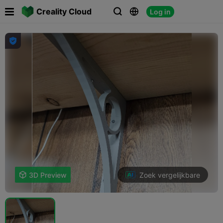

Creality Cloud
Log in




Zoek vergelijkbare

3D Preview