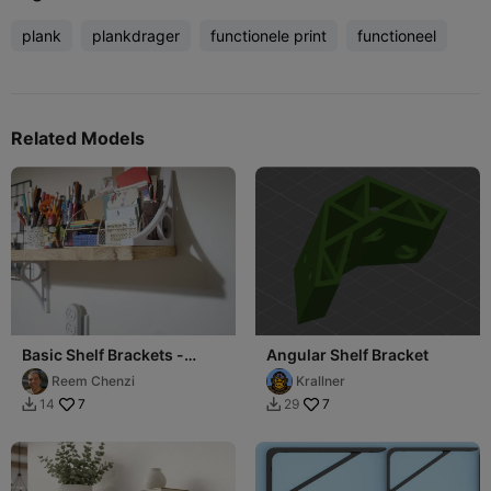
plank
plankdrager
functionele print
functioneel
Related Models
Basic Shelf Brackets -
Angular Shelf Bracket
stronger
Reem Chenzi
Krallner
7
7
14
29

