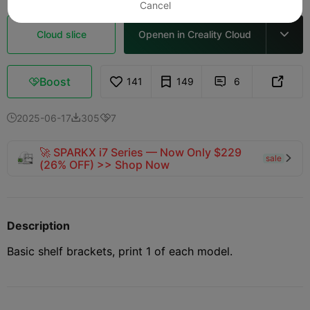
Cancel
Cloud slice
Openen in Creality Cloud

Boost
141
149
6



2025-06-17
305
7



🚀 SPARKX i7 Series — Now Only $229
sale

(26% OFF) >> Shop Now
Description
Basic shelf brackets, print 1 of each model.