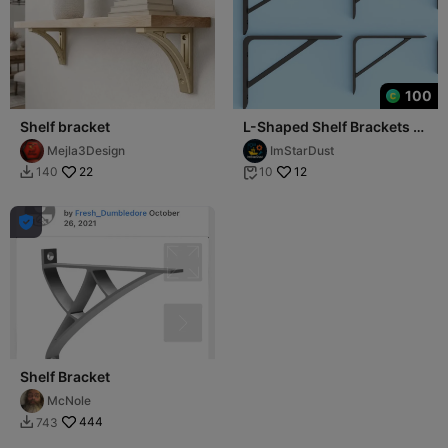
100
Shelf bracket
L-Shaped Shelf Brackets –
Multiple Sizes
Mejla3Design
ImStarDust
22
12
140
10



Shelf Bracket
McNole
444
743
