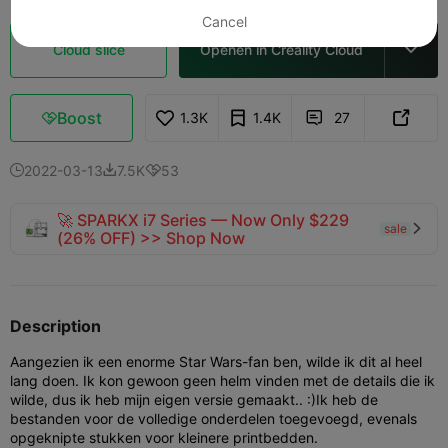
Cancel
Cloud slice
Openen in Creality Cloud

Boost
1.3K
1.4K
27



2022-03-13
7.5K
53



🚀 SPARKX i7 Series — Now Only $229
sale

(26% OFF) >> Shop Now
Description
Aangezien ik een enorme Star Wars-fan ben, wilde ik dit al heel
lang doen. Ik kon gewoon geen helm vinden met de details die ik
wilde, dus ik heb mijn eigen versie gemaakt.. :)
Ik heb de
bestanden voor de volledige onderdelen toegevoegd, evenals
opgeknipte stukken voor kleinere printbedden.