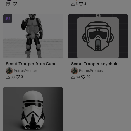
4
5



Scout Trooper from Cube
Scout Trooper keychain
Me
PetrosPrentos
PetrosPrentos
31
29
68
64

