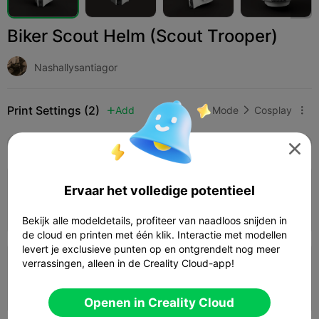
Biker Scout Helm (Scout Trooper)
Nashallysantiagor
Print Settings (2)
Add
Mode
Cosplay



Alle
K2 Plus
K2 Pro
K2
SPARKX i7
Crea

0,2mm laag, 2 wanden, 15% vulling
Ervaar het volledige potentieel
2d 01h
4 plates
1244.41g



Bekijk alle modeldetails, profiteer van naadloos snijden in
de cloud en printen met één klik. Interactie met modellen
levert je exclusieve punten op en ontgrendelt nog meer
verrassingen, alleen in de Creality Cloud-app!
0,2mm laag, 2 wanden, 15% vulling
1d 20h
7 plates
1295.49g



Openen in Creality Cloud