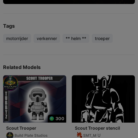
Tags
motorrijder
verkenner
** helm **
troeper
Related Models
300
Scout Trooper
Scout Trooper stencil
Build Plate Studios
SMT_M 🦊