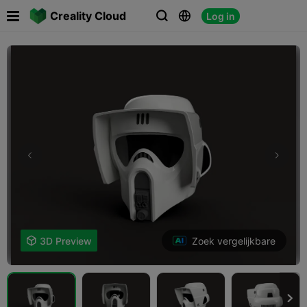

Creality Cloud
Log in



Zoek vergelijkbare

3D Preview
