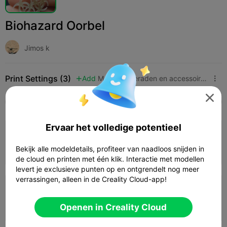
Biohazard Oorbel
Jimos k
Print Settings (3)
Add
Mode
Sieraden en accessoires




Alle
K2 Plus
K2 Pro
K2
K2 SE
SPARKX 
Ervaar het volledige potentieel
0.2mm layer, 3 walls, 15% infill
Bekijk alle modeldetails, profiteer van naadloos snijden in
01m 07s
1 plates
0.14g



de cloud en printen met één klik. Interactie met modellen
levert je exclusieve punten op en ontgrendelt nog meer
verrassingen, alleen in de Creality Cloud-app!
0.2mm layer, 3 walls, 15% infill
0m 47s
1 plates
0.08g



Openen in Creality Cloud