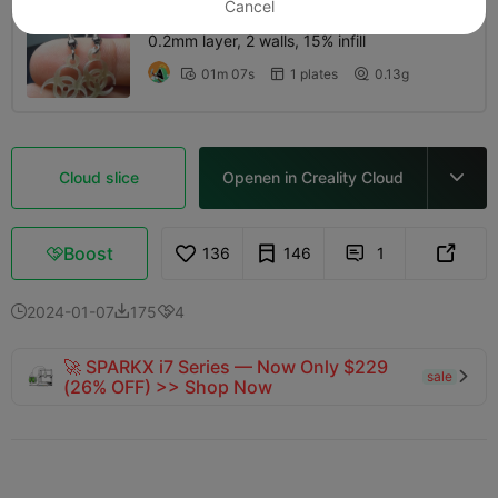
Cancel
0.2mm layer, 2 walls, 15% infill
01m 07s
1 plates
0.13g



Cloud slice
Openen in Creality Cloud

Boost
136
146
1



2024-01-07
175
4



🚀 SPARKX i7 Series — Now Only $229
sale

(26% OFF) >> Shop Now