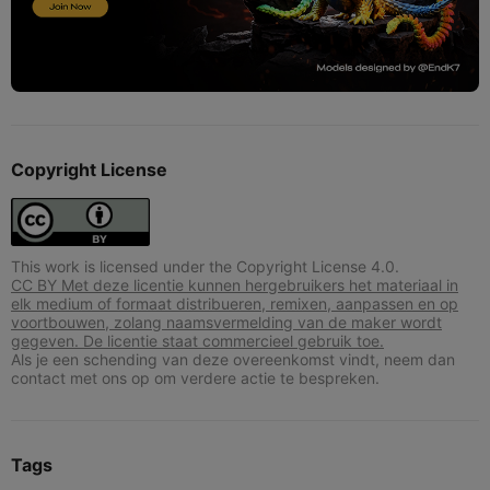
Copyright License
This work is licensed under the Copyright License 4.0.
CC BY Met deze licentie kunnen hergebruikers het materiaal in
elk medium of formaat distribueren, remixen, aanpassen en op
voortbouwen, zolang naamsvermelding van de maker wordt
gegeven. De licentie staat commercieel gebruik toe.
Als je een schending van deze overeenkomst vindt, neem dan
contact met ons op om verdere actie te bespreken.
Tags