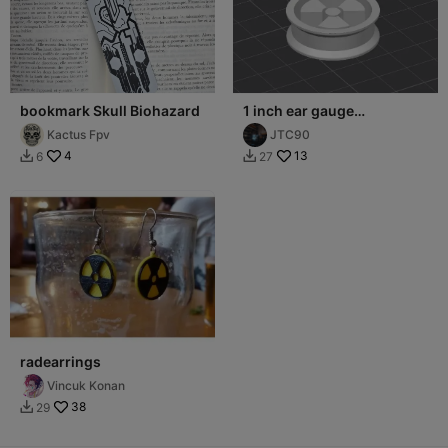
bookmark Skull Biohazard
1 inch ear gauge
radioactive logo
Kactus Fpv
JTC90
4
13
6
27


radearrings
Vincuk Konan
38
29
