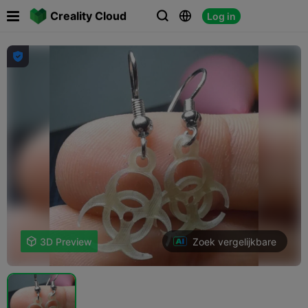

Creality Cloud
Log in




Zoek vergelijkbare

3D Preview