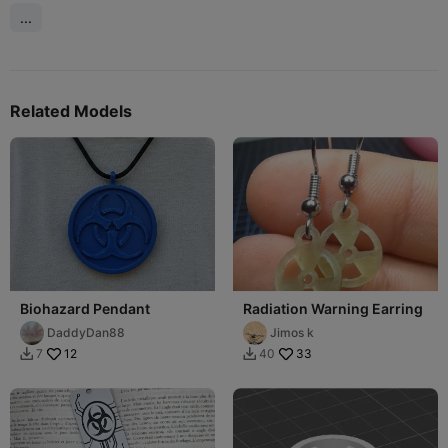
...
Related Models
Biohazard Pendant
Radiation Warning Earring
DaddyDan88
Jimos k
12
33
7
40

