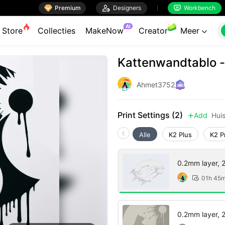

Premium

Designers
Workbench


AI
Store
Collecties
MakeNow
Creator
Meer

Kattenwandtablo -
Ahmet3752
Print Settings (2)
Add
Hui

Alle
K2 Plus
K2 P
0.2mm layer, 2 
01h 45

0.2mm layer, 2 