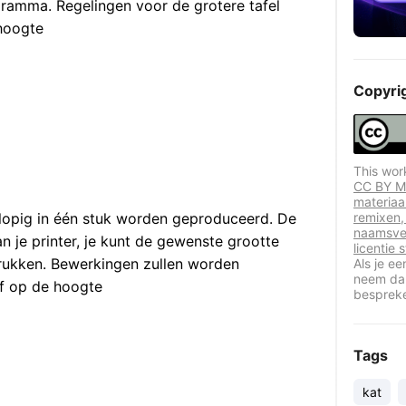
ogramma. Regelingen voor de grotere tafel
 hoogte
Copyri
This wor
CC BY Me
materiaa
lopig in één stuk worden geproduceerd. De
remixen,
naamsve
an je printer, je kunt de gewenste grootte
licentie
rukken. Bewerkingen zullen worden
Als je e
neem dan
jf op de hoogte
besprek
Tags
kat