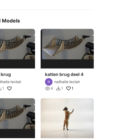
d Models
 brug
katten brug deel 4
thalie leclair
nathalie leclair

1
1
4
1

