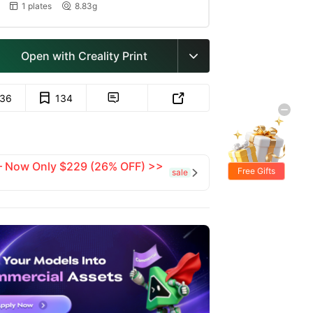
1 plates
8.83g


Open with Creality Print

136
134


 — Now Only $229 (26% OFF) >>
Free Gifts
sale
