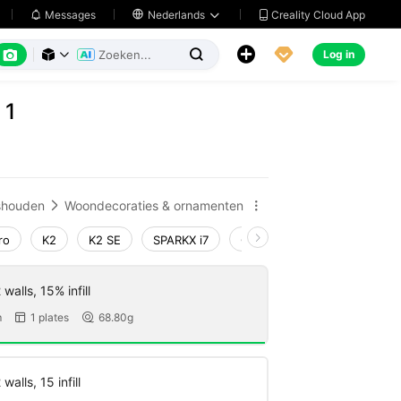
Creality Cloud App
Messages

Nederlands






Log in



 1
shouden
Woondecoraties & ornamenten


ro
K2
K2 SE
SPARKX i7
Creality Hi
Ender-3 V4
walls, 15% infill
m
1 plates
68.80g


walls, 15 infill