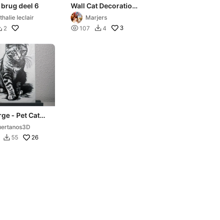
 brug deel 6
Wall Cat Decoration
Set
thalie leclair
Marjers

3
2
107
4


ge - Pet Cat
ertanos3D
26
55
