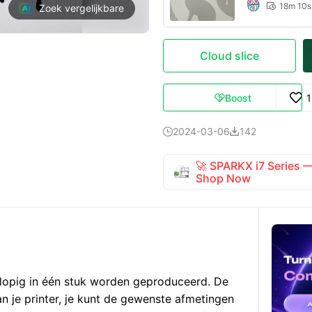
18m 10s

Zoek vergelijkbare
Cloud slice
Boost

2024-03-06
142


🚀 SPARKX i7 Series
Shop Now
lopig in één stuk worden geproduceerd. De
an je printer, je kunt de gewenste afmetingen