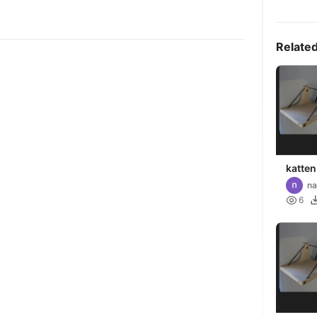
Relate
katten
na

6