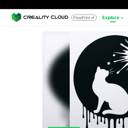
Explore
FlowPrint

