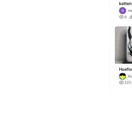
katten
na

9
Huefor
Tabby
Hu

323