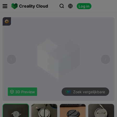

Creality Cloud
Log in



Zoek vergelijkbare

3D Preview