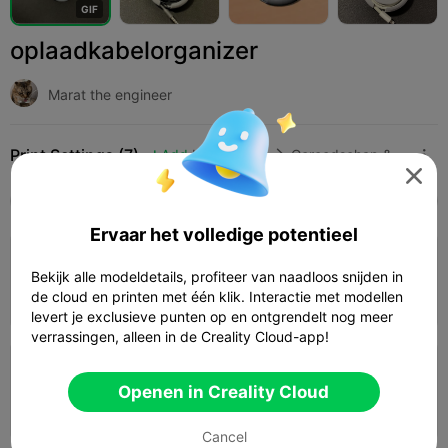
G
I
F
oplaadkabelorganizer
Marat the engineer
Print Settings (7)
Add
Huishouden
Gereedschap & reserveonderdelen




Alle
K2 Plus
K2 Pro
K2
K2 SE
SPARKX 
Ervaar het volledige potentieel
4.0

0.2mm laag, 4 wanden, 15% vulling
Bekijk alle modeldetails, profiteer van naadloos snijden in
28m 04s
1 plates
17.14g



de cloud en printen met één klik. Interactie met modellen
levert je exclusieve punten op en ontgrendelt nog meer
verrassingen, alleen in de Creality Cloud-app!
0.2mm laag, 2 wanden, 15% vulling
Openen in Creality Cloud
01h 16m
1 plates
14.82g



Cancel