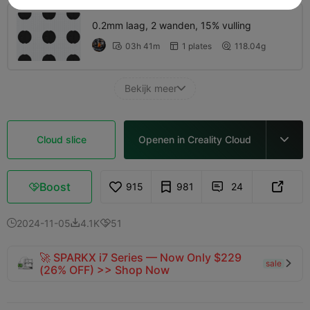
0.2mm laag, 2 wanden, 15% vulling
03h 41m
1 plates
118.04g



Bekijk meer

Cloud slice
Openen in Creality Cloud

Boost
915
981
24



2024-11-05
4.1K
51



🚀 SPARKX i7 Series — Now Only $229
sale

(26% OFF) >> Shop Now