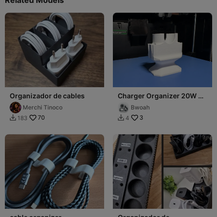
Related Models
Organizador de cables
Charger Organizer 20W EU
lightning cable
Merchi Tinoco
Bwoah
70
3
183
4

