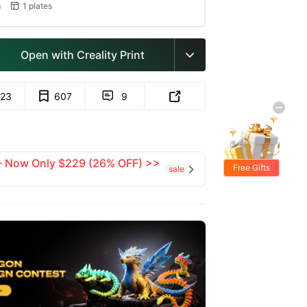
m
1 plates

Open with Creality Print

723
607
9


 — Now Only $229 (26% OFF) >>
Free Gifts
sale
