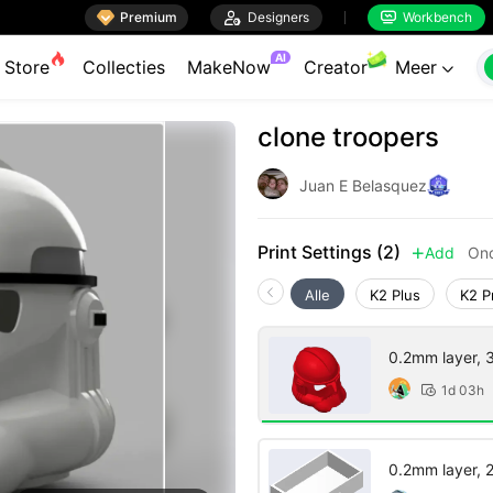

Premium

Designers
Workbench


AI
Store
Collecties
MakeNow
Creator
Meer

clone troopers
Juan E Belasquez
Print Settings (2)
Add
Ond

Alle
K2 Plus
K2 P
0.2mm layer, 3 
1d 03h

0.2mm layer, 2 