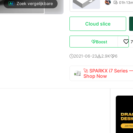
01h 13

Zoek vergelijkbare
Cloud slice
Boost

2021-06-23
2.9K
6



🚀 SPARKX i7 Series
Shop Now