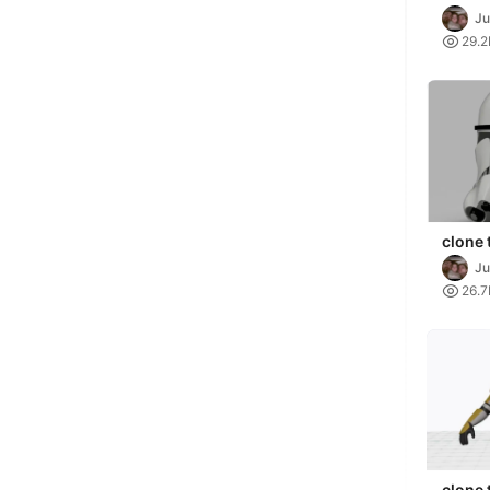
Ju

29.2
clone 
Ju

26.7
clone 