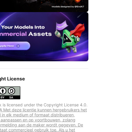
ght License
k is licensed under the Copyright License 4.0.
 Met deze licentie kunnen hergebruikers het
l in elk medium of formaat distribueren,
 aanpassen en op voortbouwen, zolang
rmelding aan de maker wordt gegeven. De
staat commercieel gebruik toe. Als u het