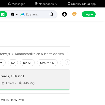
Creality Cloud App
Messages

Nederlands






Log in



erwijs
Kantoorartikelen & leermiddelen


ro
K2
K2 SE
SPARKX i7
Creality Hi
Ender-3 V4
walls, 15% infill
1 plates
445.25g


walls, 15% infill