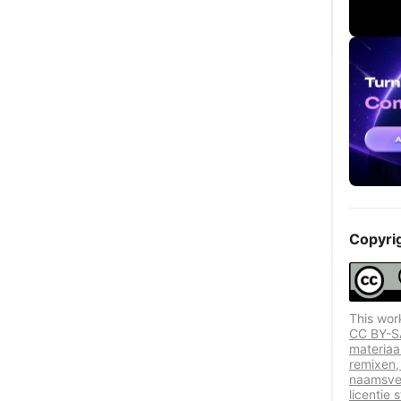
Copyri
This wor
CC BY-SA
materiaa
remixen,
naamsve
licentie 