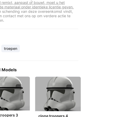
l remixt, aanpast of bouwt, moet u het
de materiaal onder identieke licentie geven.
en schending van deze overeenkomst vindt,
 contact met ons op om verdere actie te
en.
troepen
d Models
troopers 3
clone troopers 4