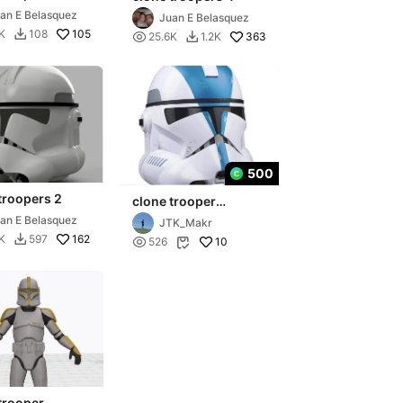
an E Belasquez
Juan E Belasquez
105
K
108


363
25.6K
1.2K

500
troopers 2
clone trooper
helmet#2
an E Belasquez
JTK_Makr
162
K
597


10
526

trooper