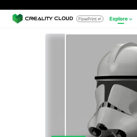
Explore
FlowPrint

