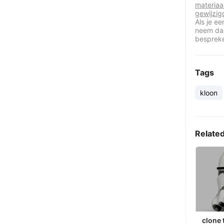
materiaa
gewijzig
Als je e
neem dan
besprek
Tags
kloon
Relate
clone 