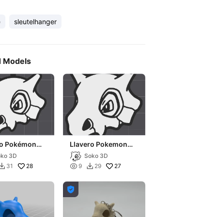
e
sleutelhanger
d Models
ro Pokémon
Llavero Pokemon
ne
Cubone
ko 3D
Soko 3D
28

27
31
9
29


