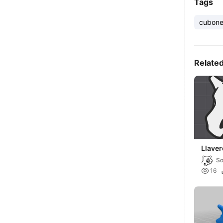
Tags
cubon
Relate
Llave
Cubo
So

16