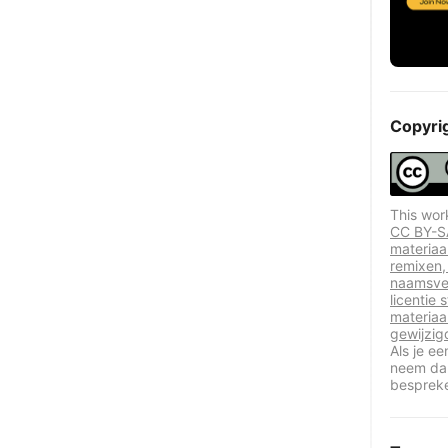
Copyri
This wor
CC BY-SA
materiaa
remixen,
naamsve
licentie 
materiaa
gewijzig
Als je e
neem dan
besprek