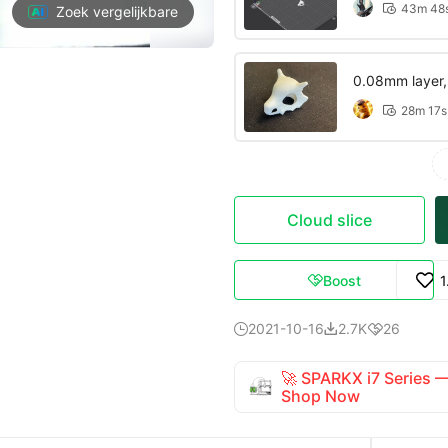
43m 48

Zoek vergelijkbare
0.08mm layer, 2
28m 17s

Cloud slice
Boost
1

2021-10-16
2.7K
26



🚀 SPARKX i7 Series
Shop Now