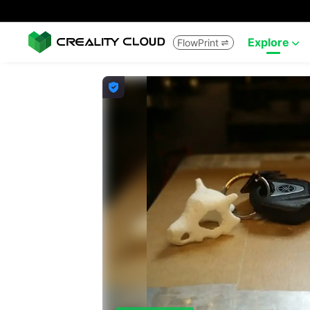
Explore
FlowPrint


