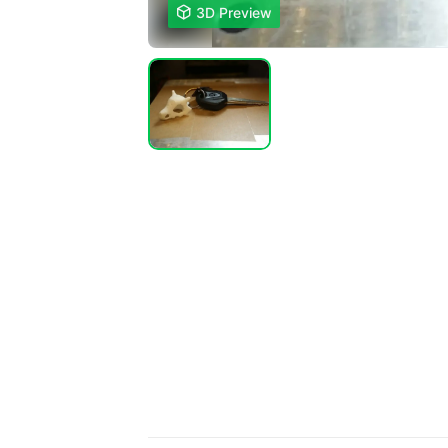

3D Preview