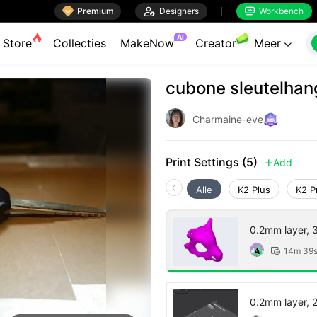

Premium

Designers
Workbench


AI
Store
Collecties
MakeNow
Creator
Meer

cubone sleutelhan
Charmaine-eve
Print Settings (5)
Add

Alle
K2 Plus
K2 P
0.2mm layer, 3 
14m 39

0.2mm layer, 2 