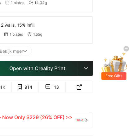
s
1 plates
14.04g


 walls, 15% infill
1 plates
1.55g


Bekijk meer

Open with Creality Print

Free Gifts
.1K
914
13


 — Now Only $229 (26% OFF) >>
sale
