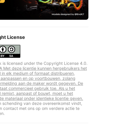
ght License
k is licensed under the Copyright License 4.0.
 Met deze licentie kunnen hergebruikers het
l in elk medium of formaat distribueren,
 aanpassen en op voortbouwen, zolang
rmelding aan de maker wordt gegeven. De
staat commercieel gebruik toe. Als u het
l remixt, aanpast of bouwt, moet u het
de materiaal onder identieke licentie geven.
en schending van deze overeenkomst vindt,
 contact met ons op om verdere actie te
en.