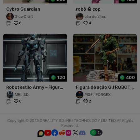
Cybro Guardian
robô 🤖 cop
GlowCraft
pão de alho.
6
4


120
400
Robot estilo Army – Figura
Figura de ação G.I ROBOT
decorativa realista
multi parts
MEL 3D
PIXEL FORGEX
6
2


Copyright © 2025 CREALITY 3D (HK) TECHNOLOGY LIMITED All Rights
Reserved.





