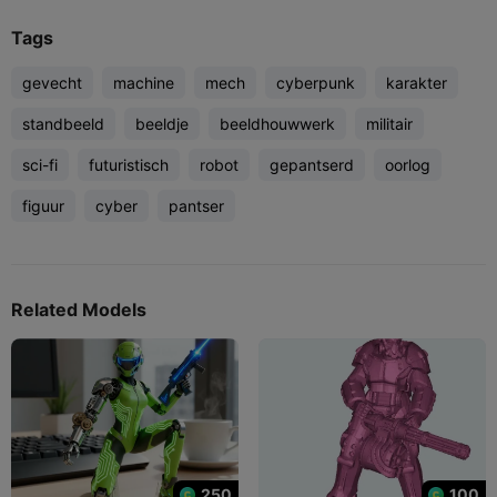
Tags
gevecht
machine
mech
cyberpunk
karakter
standbeeld
beeldje
beeldhouwwerk
militair
sci-fi
futuristisch
robot
gepantserd
oorlog
figuur
cyber
pantser
Related Models
250
100