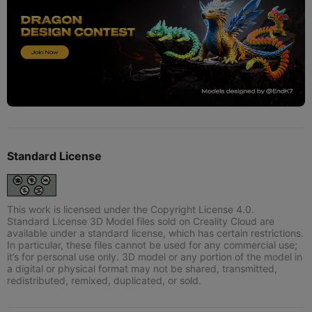
Standard License
This work is licensed under the Copyright License 4.0.
Standard License 3D Model files sold on Creality Cloud are
available under a standard license, which has certain restrictions.
In particular, these files cannot be used for any commercial use;
it’s for personal use only. 3D model or any portion of the model in
a digital or physical format may not be shared, transmitted,
redistributed, remixed, duplicated, or sold.