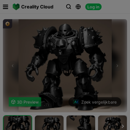

Creality Cloud
Log in



Zoek vergelijkbare

3D Preview
