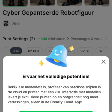
Cyber Gepantserde Robotfiguur
29flo
Print Settings (2)
Add
Miniaturen
Personages & wezens



Alle
K2 Plus
K2 Pro
K2
K2 SE
SPARKX 

0.2mm laag, 2 wanden, 15% vulling
23h 03m
1 plates
260.58g



Ervaar het volledige potentieel
Bekijk alle modeldetails, profiteer van naadloos snijden in
de cloud en printen met één klik. Interactie met modellen
0.2mm laag, 2 wanden, 15% vulling
levert je exclusieve punten op en ontgrendelt nog meer
09h 14m
1 plates
118.97g



verrassingen, alleen in de Creality Cloud-app!