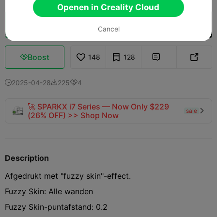
Openen in Creality Cloud
Cloud slice
Openen in Creality Cloud

Cancel
Boost
148
128



2025-04-28
225
4



🚀 SPARKX i7 Series — Now Only $229
sale

(26% OFF) >> Shop Now
Description
Afgedrukt met "fuzzy skin"-effect.
Fuzzy Skin: Alle wanden
Fuzzy Skin-puntafstand: 0.2