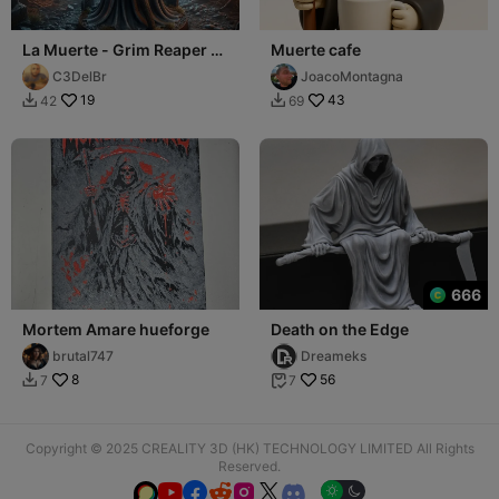
La Muerte - Grim Reaper -
Muerte cafe
La Parca
C3DelBr
JoacoMontagna
19
43
42
69


666
Mortem Amare hueforge
Death on the Edge
brutal747
Dreameks
8
56
7
7


Copyright © 2025 CREALITY 3D (HK) TECHNOLOGY LIMITED All Rights
Reserved.





