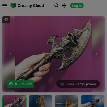

Creality Cloud
Log in



Zoek vergelijkbare

3D Preview