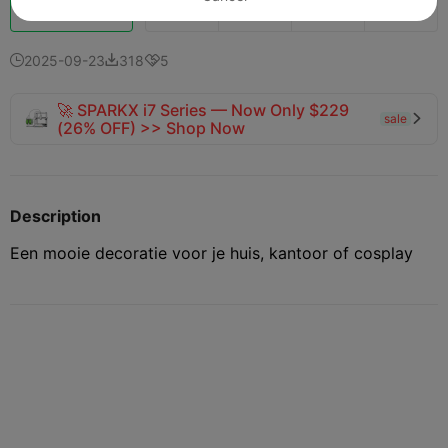
Boost
161
213
6



2025-09-23
318
5



🚀 SPARKX i7 Series — Now Only $229
sale

(26% OFF) >> Shop Now
Description
Een mooie decoratie voor je huis, kantoor of cosplay