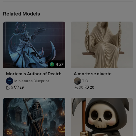
Related Models
457
Mortemis Author of Deatrh
A morte se diverte
Miniatures Blueprint
T.C.
29
20
5
30

