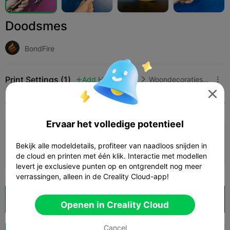
Doodsmes
BondFire
Print Settings (1)
Add
Huishouden
Woondecoraties & ornamenten




Alle
K2 Plus
K2 Pro
Creality Hi
K1 Max 202
Ervaar het volledige potentieel
Doodsmes
Bekijk alle modeldetails, profiteer van naadloos snijden in
Auteur
06h 33m
1 plates
95.67g



de cloud en printen met één klik. Interactie met modellen
levert je exclusieve punten op en ontgrendelt nog meer
verrassingen, alleen in de Creality Cloud-app!
Openen in Creality Cloud

Openen in Creality Cloud
Cancel