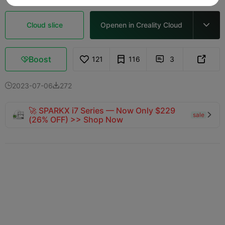
Cloud slice
Openen in Creality Cloud

Boost
121
116
3



2023-07-06
272


🚀 SPARKX i7 Series — Now Only $229
sale

(26% OFF) >> Shop Now