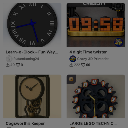
Learn-o-Clock – Fun Way
4 digit Time twister
to Learn Telling Time
Rubenkoning24
Crazy 3D Printerist
9
66
40
222


Cogsworth’s Keeper
LARGE LEGO TECHNIC
CLOCK