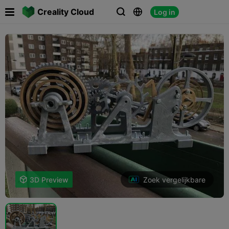

Creality Cloud
Log in



Zoek vergelijkbare

3D Preview