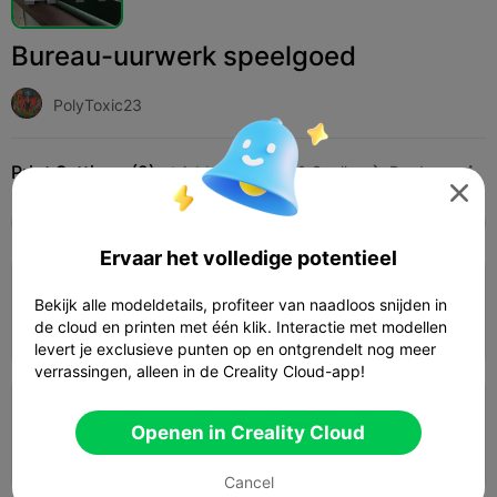
Bureau-uurwerk speelgoed
PolyToxic23
Print Settings (2)
Add
Speelgoed & Spellen
Bordspellen & kaartspellen




Alle
K2 Plus
K2 Pro
K2
K2 SE
SPARKX 
Ervaar het volledige potentieel
0.2mm layer, 2 walls, 15% infill
Bekijk alle modeldetails, profiteer van naadloos snijden in
de cloud en printen met één klik. Interactie met modellen
10h 50m
3 plates
385.46g



levert je exclusieve punten op en ontgrendelt nog meer
verrassingen, alleen in de Creality Cloud-app!
5.0

0.2mm layer, 2 walls, 15% infill
Openen in Creality Cloud
14h 48m
8 plates
289.84g



Cancel