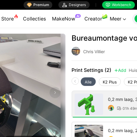

Premium

Designers
Workbench


AI
Store
Collecties
MakeNow
Creator
Meer

Bureaumontage vo
Chris Villier
Print Settings (2)
Add
Hui

Alle
K2 Plus
K2 P
0,2 mm laag, 
01h 49

0,2 mm laag, 