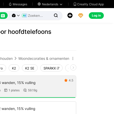
Creality Cloud App
Messages

Nederlands






Log in



or hoofdtelefoons
shouden
Woondecoraties & ornamenten


ro
K2
K2 SE
SPARKX i7
Creality Hi
Ender-3 V4
4.5

3 wanden, 15% vulling
m
1 plates
59.19g


2 wanden, 15% vulling