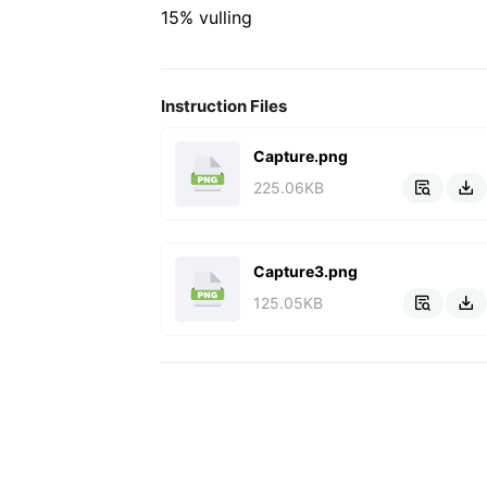
15% vulling
Instruction Files
Capture.png
225.06KB


Capture3.png
125.05KB

