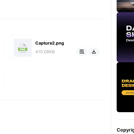
Capture2.png
410.08KB


Copyri