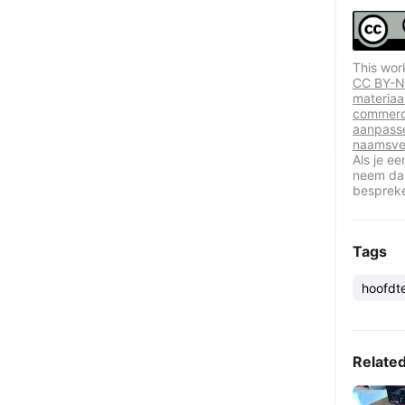
This wor
CC BY-NC
materiaal
commerci
aanpasse
naamsve
Als je e
neem dan
besprek
Tags
hoofdt
Relate