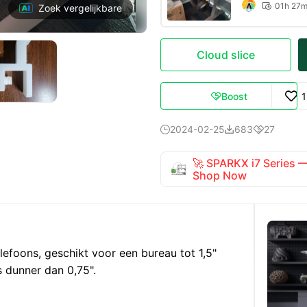
01h 27

Zoek vergelijkbare
Cloud slice
Boost

2024-02-25
683
27



🚀 SPARKX i7 Series
Shop Now
efoons, geschikt voor een bureau tot 1,5"
s dunner dan 0,75".