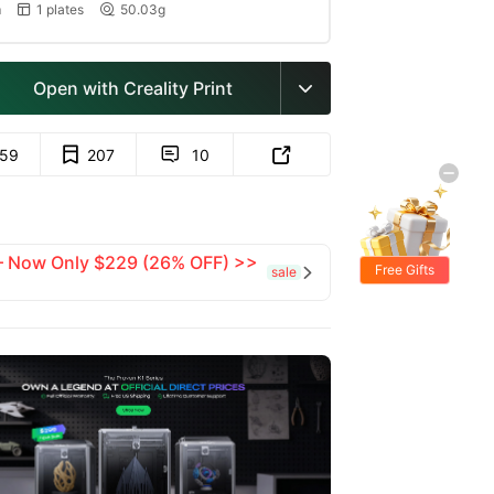
m
1 plates
50.03g


Open with Creality Print

159
207
10


 — Now Only $229 (26% OFF) >>
Free Gifts
sale
