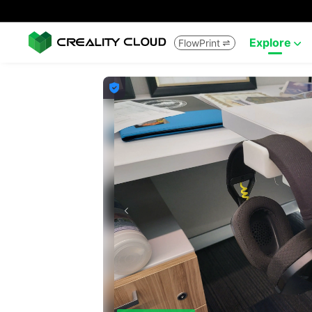
Explore
FlowPrint


