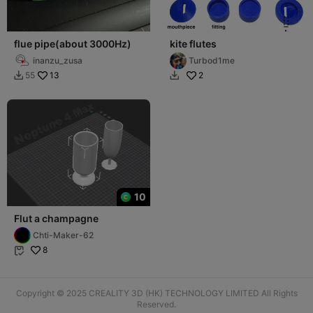
flue pipe(about 3000Hz)
kite flutes
inanzu_zusa
Turbod1me
13
2
55


10
Flut a champagne
Chti-Maker-62
8

Copyright © 2025 CREALITY 3D (HK) TECHNOLOGY LIMITED All Rights
Reserved.