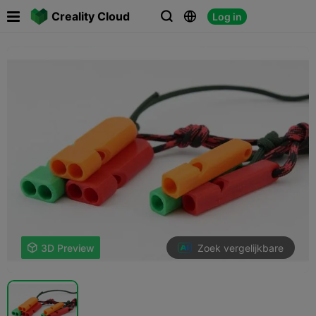

Creality Cloud
Log in



Zoek vergelijkbare

3D Preview