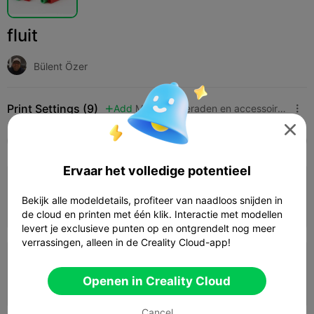
fluit
Bülent Özer
Print Settings (9)
Add
Mode
Sieraden en accessoires




Alle
K2 Plus
K2 Pro
K2
K2 SE
SPARKX 
Ervaar het volledige potentieel
5.0

0.2mm layer, 2 walls, 15% infill
Bekijk alle modeldetails, profiteer van naadloos snijden in
15m 27s
1 plates
6.23g



de cloud en printen met één klik. Interactie met modellen
levert je exclusieve punten op en ontgrendelt nog meer
verrassingen, alleen in de Creality Cloud-app!
0.2mm layer, 2 walls, 10% infill
Openen in Creality Cloud
14m 02s
1 plates
6.09g



Cancel