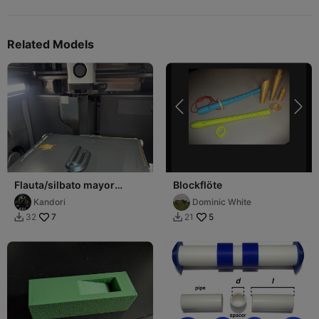
Related Models
Flauta/silbato mayor
Blockflöte
TeleTunes Octo Tune
Kandori
Dominic White
7
5
32
21

