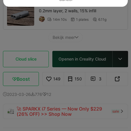
0.2mm layer, 2 walls, 15% infill
14m 10s
1 plates
6.11g



Bekijk meer

Cloud slice
Openen in Creality Cloud

Boost
149
150
3



2023-03-26
776
12



🚀 SPARKX i7 Series — Now Only $229
sale

(26% OFF) >> Shop Now