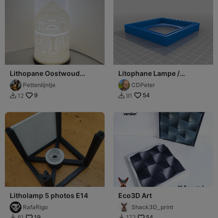
Lithopane Oostwoud
Litophane Lampe /
60mm round x120mm high
Litophane lamp
Pettenlijntje
CDPeter
with base and top.
9
54
12
91


Litholamp 5 photos E14
Eco3D Art
RafaRigo
Shack3D_print
19
54
61
172

