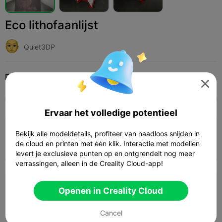
Eco lithofaanlijst
Quiet3DP
Print Settings (5)
Add
Huishouden
Woondecoraties & ornamenten




Alle
K2 Plus
K2 Pro
K2
K2 SE
SPARKX 
Ervaar het volledige potentieel
0,2mm laag, 2 wanden, 15% vulling
Bekijk alle modeldetails, profiteer van naadloos snijden in
de cloud en printen met één klik. Interactie met modellen
01h 01m
1 plates
20.50g



levert je exclusieve punten op en ontgrendelt nog meer
verrassingen, alleen in de Creality Cloud-app!
0,2mm laag, 2 wanden, 15% vulling
Openen in Creality Cloud
34m 45s
1 plates
19.79g



Cancel