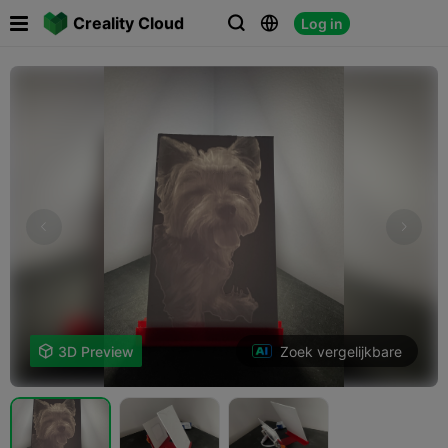

Creality Cloud
Log in



Zoek vergelijkbare

3D Preview