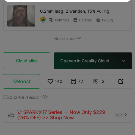
0,2mm laag, 2 wanden, 15% vulling
42m 52s
1 plates
19.55g



Bekijk meer

Cloud slice
Openen in Creality Cloud

Boost
140
72
2



2022-08-19
211
1



🚀 SPARKX i7 Series — Now Only $229
sale

(26% OFF) >> Shop Now