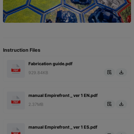
Instruction Files
Fabrication guide.pdf
929.84KB


manual Empirefront _ ver 1 EN.pdf
2.37MB


manual Empirefront _ ver 1 ES.pdf