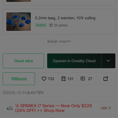
0,2mm laag, 2 wanden, 10% vulling
Auteur
20 plates

Bekijk meer

Cloud slice
Openen in Creality Cloud

Boost
132
131
27



2025-12-01
467
9



🚀 SPARKX i7 Series — Now Only $229
sale

(26% OFF) >> Shop Now