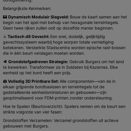
Belangrijkste Kenmerken:
🏰
Dynamisch Modulair Slagveld:
Bouw de kaart samen aan het
begin van het spel met behulp van hexagonale terreintegels.
Geen twee rijken zullen ooit op dezelfde manier beginnen.
⚔️
Tactisch d6 Gevecht:
Een snel, dodelijk, gelijktijdig
gevechtssysteem waarbij hoge worpen totale vernietiging
betekenen. Versterkte Stadscentra worden epische raid-bossen
die in één beurt verslagen moeten worden.
🥩
Grondstofgedreven Strategie:
Gebruik Burgers om het land
te bewerken. Transformeer ze in Soldaten bij Kazernes. Elke
eenheid op het bord heeft een prijs.
🖨️
Volledig 3D Printbare Set:
Alle componenten—van de in
elkaar grijpende bordbasissen en terreintegels tot de
gedetailleerde eenheidsminiaturen en gebouwen—zijn
geoptimaliseerd voor FDM-printen zonder ondersteuning.
Hoe te Spelen (Beurtoverzicht): Spelers nemen om de beurt een
strikte volgorde van vier fasen:
Grondstoffen Verzamelen: Verzamel grondstoffen uit actieve
gebouwen met Burgers.