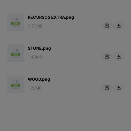
RECURSOS EXTRA.png
9.73MB


STONE.png
1.43MB


WOOD.png
1.22MB

