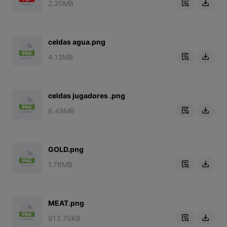
2.20MB


celdas agua.png
4.13MB


celdas jugadores .png
6.49MB


GOLD.png
1.78MB


MEAT.png
913.70KB

