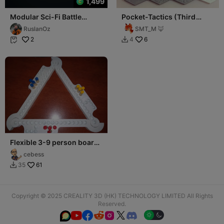
1,499
Modular Sci-Fi Battle
Pocket-Tactics (Third
Board – Realm-Style
Edition): Freespace
RuslanOz
SMT_M 🦊
Gameboard 6 Tiles
Privateers
2
6
4


Flexible 3-9 person board
game
cebess
61
35

Copyright © 2025 CREALITY 3D (HK) TECHNOLOGY LIMITED All Rights
Reserved.





