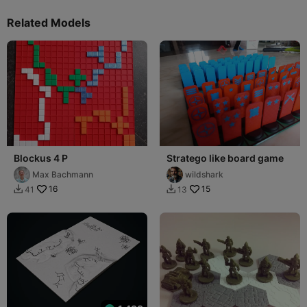
Related Models
Blockus 4 P
Stratego like board game
Max Bachmann
wildshark
16
15
41
13

