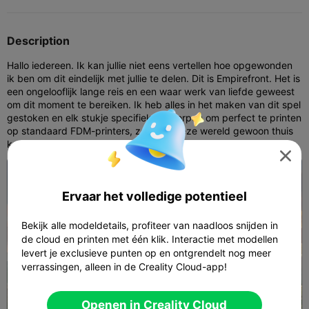
Description
Hallo iedereen. Ik kan jullie niet eens vertellen hoe opgewonden
ik ben om dit eindelijk met jullie te delen. Dit is Empirefront. Het is
een ongelooflijk lange reis en een waar werk van liefde geweest
om dit moment te bereiken. Ik heb alles in het maken van dit spel
gestoken en elk stukje specifiek ontworpen om perfect te printen
op standaard FDM-printers, zodat je deze wereld gewoon thuis
kunt bouwen.

Ervaar het volledige potentieel
Bekijk alle modeldetails, profiteer van naadloos snijden in
de cloud en printen met één klik. Interactie met modellen
levert je exclusieve punten op en ontgrendelt nog meer
verrassingen, alleen in de Creality Cloud-app!
Openen in Creality Cloud