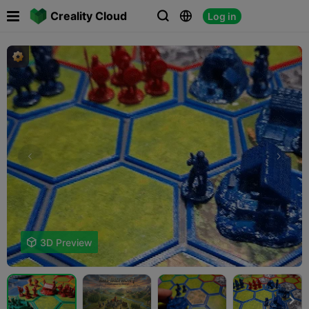

Creality Cloud
Log in




3D Preview
