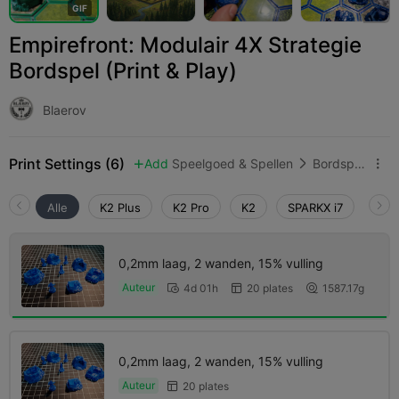
G
I
F
Empirefront: Modulair 4X Strategie
Bordspel (Print & Play)
Blaerov
Print Settings (6)
Add
Speelgoed & Spellen
Bordspellen & kaartspellen



Alle
K2 Plus
K2 Pro
K2
SPARKX i7
Crea
0,2mm laag, 2 wanden, 15% vulling
Auteur
4d 01h
20 plates
1587.17g



0,2mm laag, 2 wanden, 15% vulling
Auteur
20 plates
