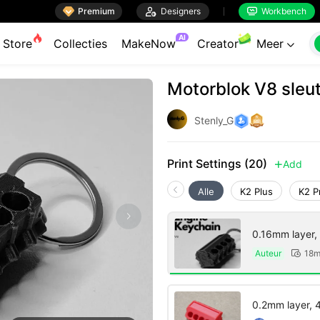

Premium

Designers
Workbench


AI
Store
Collecties
MakeNow
Creator
Meer

Motorblok V8 sleu
Stenly_G
Print Settings (20)
Add

Alle
K2 Plus
K2 P
0.16mm layer, 2
Auteur
18m

0.2mm layer, 4 