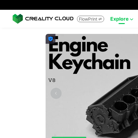
Explore
FlowPrint


