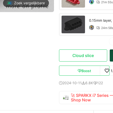
21m 55s

Zoek vergelijkbare
0.15mm layer, 
PRECISION*
24m 58

Cloud slice
Boost
1

2024-10-11
6.8K
122



🚀 SPARKX i7 Series
Shop Now