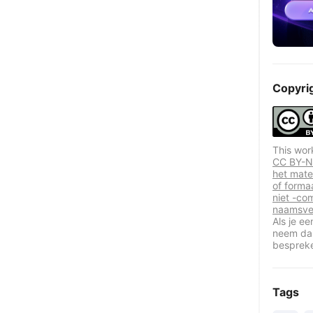
Copyri
This wor
CC BY-NC
het mate
of forma
niet -co
naamsve
Als je e
neem dan
besprek
Tags