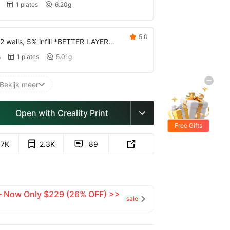
1 plates
6.20g


5.0

2 walls, 5% infill *BETTER LAYER
s
1 plates
5.01g


Bekijk meer

Open with Creality Print

Free Gifts
.7K
2.3K
89


 — Now Only $229 (26% OFF) >>
sale
