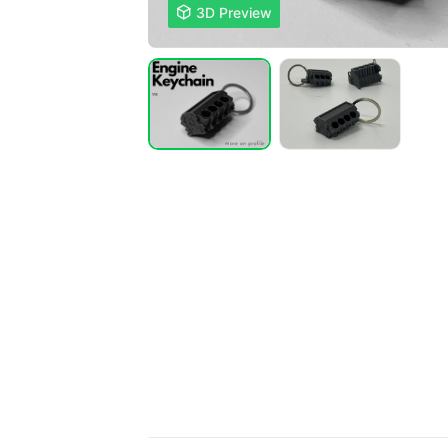

3D Preview