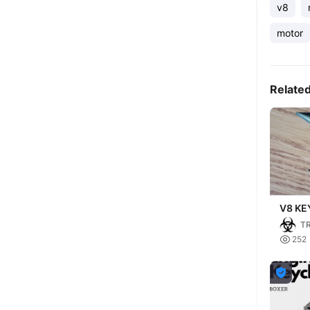
v8
motor
Relate
V8 KE
LLAVE
T

252
