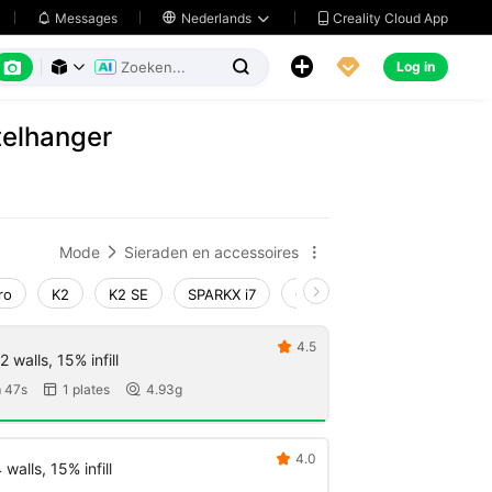
Creality Cloud App
Messages

Nederlands






Log in



telhanger
Mode
Sieraden en accessoires


ro
K2
K2 SE
SPARKX i7
Creality Hi
Ender-3 V4
4.5

 walls, 15% infill
 47s
1 plates
4.93g


4.0

walls, 15% infill