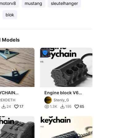
motorv8
mustang
sleutelhanger
blok
d Models

YCHAIN
Engine block V6
RO INSIGNIA
keychain
REXDETH
Stenly_G
17

65
24
1.3K
195

