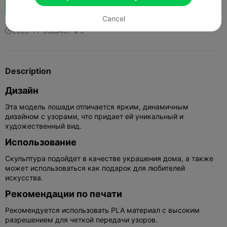
Boost
144
166
1



Cancel
2025-11-08
487
9



Description
Дизайн
Эта модель лошади отличается ярким, динамичным
дизайном с узорами, что придает ей уникальный и
художественный вид.
Использование
Скульптура подойдет в качестве украшения дома, а также
может использоваться как подарок для любителей
искусства.
Рекомендации по печати
Рекомендуется использовать PLA материал с высоким
разрешением для четкой передачи узоров.