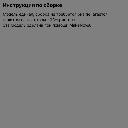
Инструкции по сборке
Модель единая, сборка не требуется она печатается
целиком на платформе 3D-принтера.
Эта модель сделана при помощи MakeNowAI