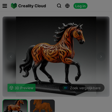

Creality Cloud
Log in



Zoek vergelijkbare

3D Preview