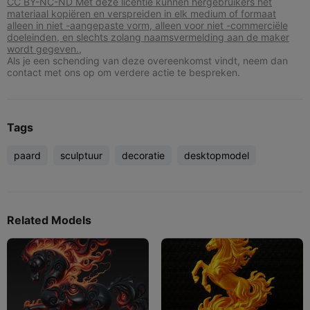
CC BY-NC-ND Met deze licentie kunnen hergebruikers het
materiaal kopiëren en verspreiden in elk medium of formaat
alleen in niet -aangepaste vorm, alleen voor niet -commerciële
doeleinden, en slechts zolang naamsvermelding aan de maker
wordt gegeven.,
Als je een schending van deze overeenkomst vindt, neem dan
contact met ons op om verdere actie te bespreken.
Tags
paard
sculptuur
decoratie
desktopmodel
Related Models