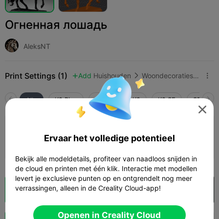
Огненная лошадь
AleksNT
Print Settings (1)
Add
Huishouden
Woondecoraties & ornamenten



Alle
K2 Plus
K2 Pro
K2
K2 SE
SPARKX 

0.2mm layer, 3 walls, 15% infill
Ervaar het volledige potentieel
Auteur
1d 01h
1 plates
340.92g



Bekijk alle modeldetails, profiteer van naadloos snijden in
de cloud en printen met één klik. Interactie met modellen
levert je exclusieve punten op en ontgrendelt nog meer
verrassingen, alleen in de Creality Cloud-app!
Cloud slice
Openen in Creality Cloud

Openen in Creality Cloud