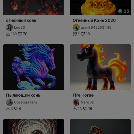
25
огненный конь
Огненный Конь 2026
Lee3D
user8942293445
70
10
169
5


Пылающий конь
Fire Horse
Созерцатель
Nerd3D
6
16
6
23

