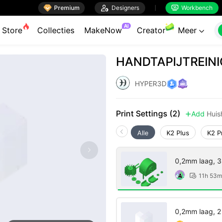

Premium

Designers
Workbench


AI
Store
Collecties
MakeNow
Creator
Meer

HANDTAPIJTREINI
HYPER3D
Print Settings (2)
Add
Huis

Alle
K2 Plus
K2 P
0,2mm laag, 3 
11h 53m

0,2mm laag, 2 