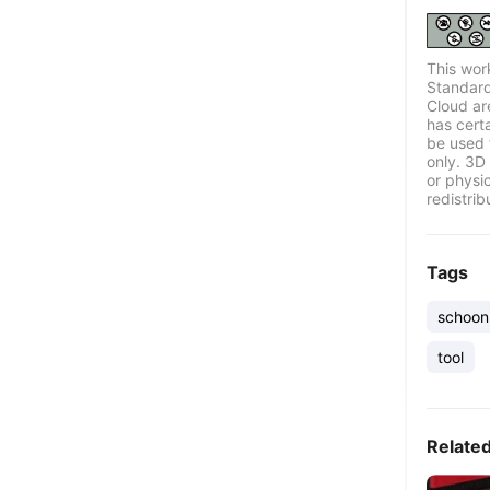
This wor
Standard
Cloud ar
has certa
be used 
only. 3D 
or physi
redistrib
Tags
schoon
tool
Relate