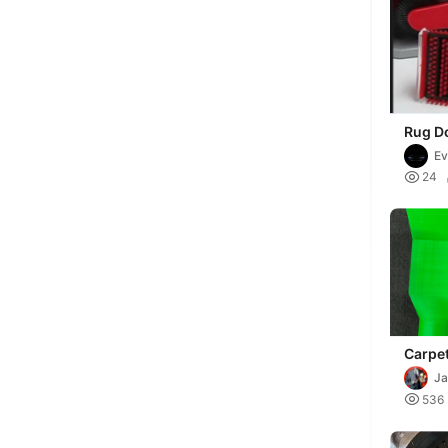
Rug Do
Portab
E
Clean

24
Carpe
Hoove
Ja
Parksi

536