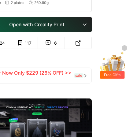
m
2 plates
260.90g


Open with Creality Print

124
117
6


 — Now Only $229 (26% OFF) >>
Free Gifts
sale
