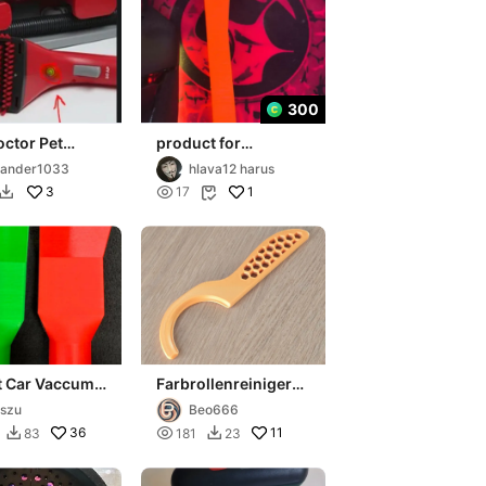
300
ctor Pet
product for
le Carpet
removing carpet
vander1033
hlava12 harus
er Nozzle
3

1
17


t Car Vaccum
Farbrollenreiniger
r Nozzle Clean
Malerrolle
szu
Beo666
de Lidl Comb
Renovierung
36

11
83
181
23

