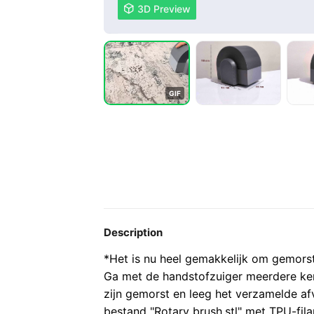

3D Preview
G
I
F
Description
*Het is nu heel gemakkelijk om gemorst
Ga met de handstofzuiger meerdere kere
zijn gemorst en leeg het verzamelde afva
bestand "Rotary brush.stl" met TPU-fi