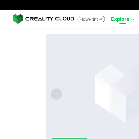
Explore
FlowPrint

