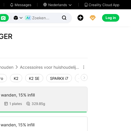
Creality Cloud App
Messages

Nederlands






Log in



GER
houden
Accessoires voor huishoudelijke apparaten


ro
K2
K2 SE
SPARKX i7
Creality Hi
Ender-3 V4
wanden, 15% infill
1 plates
329.85g


wanden, 15% infill