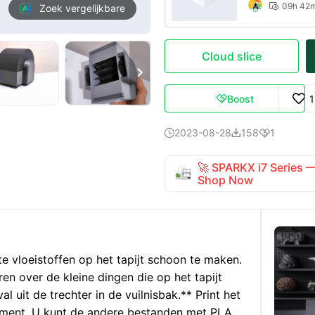
09h 42

Zoek vergelijkbare
Cloud slice

Boost

2023-08-28
158
1



🚀 SPARKX i7 Series
Shop Now
e vloeistoffen op het tapijt schoon te maken.
n over de kleine dingen die op het tapijt
l uit de trechter in de vuilnisbak.
** Print het
lament. U kunt de andere bestanden met PLA