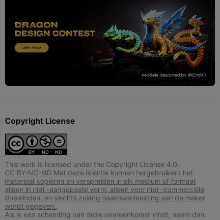
Copyright License
This work is licensed under the Copyright License 4.0.
CC BY-NC-ND Met deze licentie kunnen hergebruikers het
materiaal kopiëren en verspreiden in elk medium of formaat
alleen in niet -aangepaste vorm, alleen voor niet -commerciële
doeleinden, en slechts zolang naamsvermelding aan de maker
wordt gegeven.,
Als je een schending van deze overeenkomst vindt, neem dan