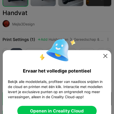
Handvat
Mejla3Design
Print Settings (1)
Add
Huishouden
Gereedschap & reserveonderdelen



Alle
K2 Plus
K2 Pro
K2
K2 SE
SPARKX 

0,2 mm laagdikte, 2 wanden, 15% vulling
Ervaar het volledige potentieel
57m 25s
1 plates
13.34g



Bekijk alle modeldetails, profiteer van naadloos snijden in
de cloud en printen met één klik. Interactie met modellen
levert je exclusieve punten op en ontgrendelt nog meer
verrassingen, alleen in de Creality Cloud-app!
Cloud slice
Openen in Creality Cloud

Openen in Creality Cloud