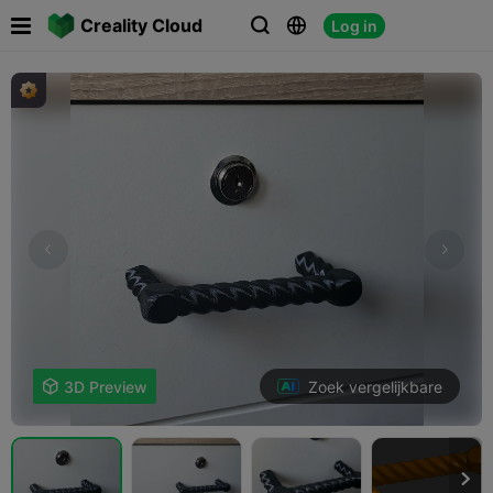

Creality Cloud
Log in



Zoek vergelijkbare

3D Preview
