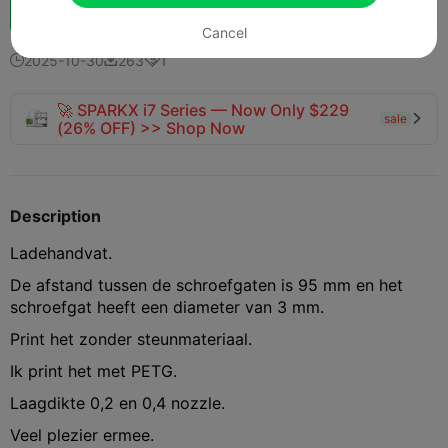
Boost
156
164
1



Cancel
2025-10-30
263
1



🚀 SPARKX i7 Series — Now Only $229
sale

(26% OFF) >> Shop Now
Description
Ladehandvat.
De afstand tussen de schroefgaten is 95 mm en het
schroefgat heeft een diameter van 3 mm.
Print het zonder steunmateriaal.
Ik print het met PETG.
Laagdikte 0,2 en 0,4 nozzle.
Veel plezier ermee.