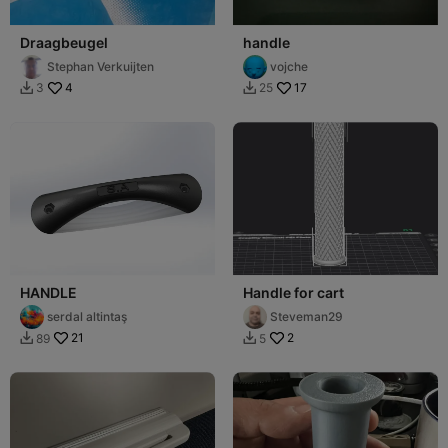
Draagbeugel
handle
Stephan Verkuijten
vojche
4
17
3
25


HANDLE
Handle for cart
serdal altintaş
Steveman29
21
2
89
5

