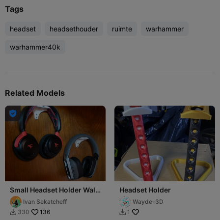
Tags
headset
headsethouder
ruimte
warhammer
warhammer40k
Related Models

Small Headset Holder Wall
Headset Holder
Mount
Ivan Sekatcheff
Wayde-3D
136
330
1

