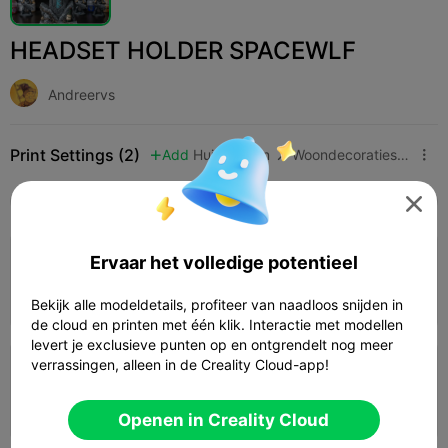
HEADSET HOLDER SPACEWLF
Andreervs
Print Settings (2)
Add
Huishouden
Woondecoraties & ornamenten



Alle
K2 Plus
K2 Pro
K2
K2 SE
SPARKX 

Ervaar het volledige potentieel
0.2mm layer, 2 walls, 15% infill
Auteur
2d 11h
1 plates
799.13g



Bekijk alle modeldetails, profiteer van naadloos snijden in
de cloud en printen met één klik. Interactie met modellen
levert je exclusieve punten op en ontgrendelt nog meer
verrassingen, alleen in de Creality Cloud-app!
0.2mm layer, 2 walls, 15% infill
03h 22m
1 plates
30.99g



Openen in Creality Cloud