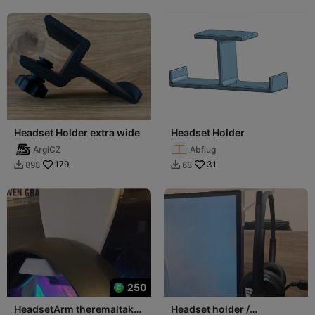
Headset Holder extra wide
Headset Holder
ArgiCZ
Abflug
179
31
898
68


250
HeadsetArm theremaltake
Headset holder /