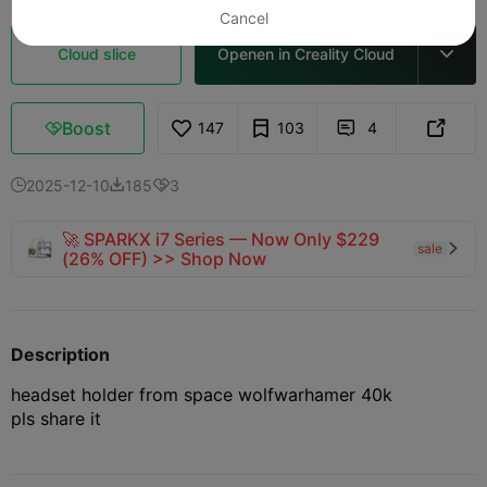
Cancel
Cloud slice
Openen in Creality Cloud

Boost
147
103
4



2025-12-10
185
3



🚀 SPARKX i7 Series — Now Only $229
sale

(26% OFF) >> Shop Now
Description
headset holder from space wolf
warhamer 40k
pls share it