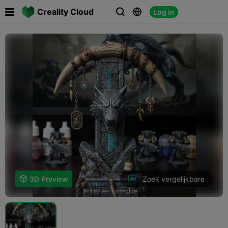

Creality Cloud
Log in



Zoek vergelijkbare

3D Preview