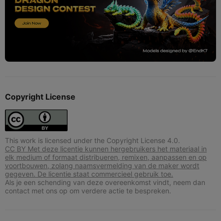
Copyright License
This work is licensed under the Copyright License 4.0.
CC BY Met deze licentie kunnen hergebruikers het materiaal in
elk medium of formaat distribueren, remixen, aanpassen en op
voortbouwen, zolang naamsvermelding van de maker wordt
gegeven. De licentie staat commercieel gebruik toe.
Als je een schending van deze overeenkomst vindt, neem dan
contact met ons op om verdere actie te bespreken.