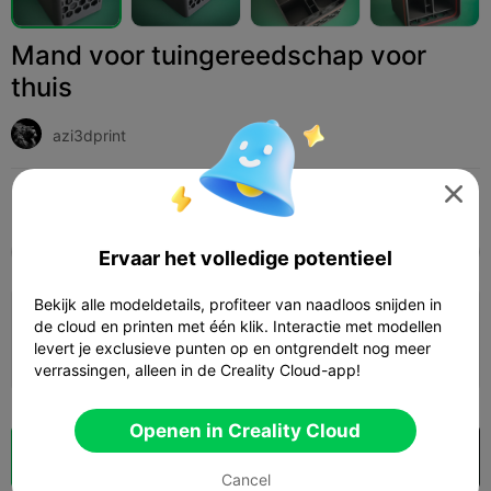
Mand voor tuingereedschap voor
thuis
azi3dprint

Print Settings (1)
Add
Huishouden
Overig



Alle
K2 Plus
K2 Pro
K2
SPARKX i7
Crea
Ervaar het volledige potentieel
Bekijk alle modeldetails, profiteer van naadloos snijden in
0,2 mm laag, 2 wanden, 15% vulling
de cloud en printen met één klik. Interactie met modellen
levert je exclusieve punten op en ontgrendelt nog meer
Auteur
12h 47m
1 plates
469.65g



verrassingen, alleen in de Creality Cloud-app!
Openen in Creality Cloud
Cloud slice
Openen in Creality Cloud

Cancel