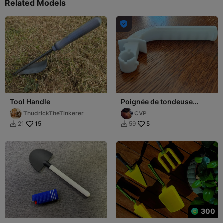
Related Models

Tool Handle
Poignée de tondeuse
marque Gardenstar
ThudrickTheTinkerer
CVP
15
5
21
59


300