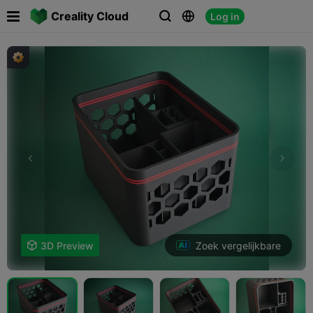

Creality Cloud
Log in



Zoek vergelijkbare

3D Preview