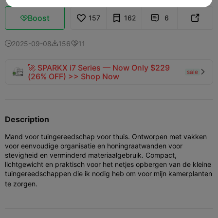
Boost
157
162
6



2025-09-08
156
11



🚀 SPARKX i7 Series — Now Only $229
sale

(26% OFF) >> Shop Now
Description
Mand voor tuingereedschap voor thuis. Ontworpen met vakken
voor eenvoudige organisatie en honingraatwanden voor
stevigheid en verminderd materiaalgebruik. Compact,
lichtgewicht en praktisch voor het netjes opbergen van de kleine
tuingereedschappen die ik nodig heb om voor mijn kamerplanten
te zorgen.