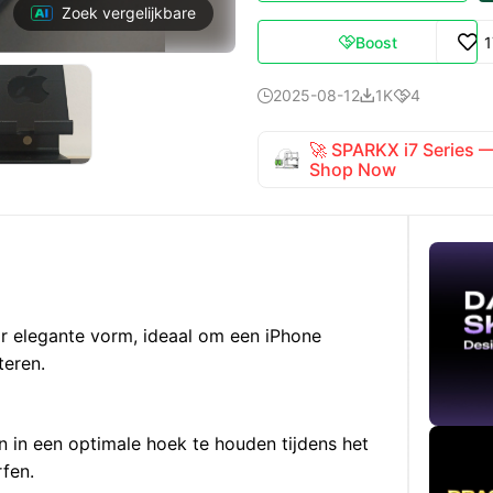
Zoek vergelijkbare
Boost

2025-08-12
1K
4



🚀 SPARKX i7 Series
Shop Now
r elegante vorm, ideaal om een iPhone
teren.
 in een optimale hoek te houden tijdens het
rfen.