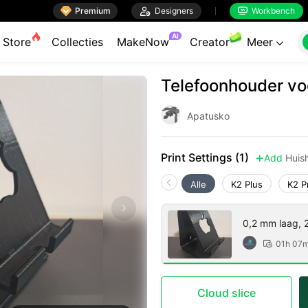

Premium

Designers
Workbench


AI
Store
Collecties
MakeNow
Creator
Meer

Telefoonhouder vo
Apatusko
Print Settings (1)
Add
Huis

Alle
K2 Plus
K2 P
0,2 mm laag, 2
01h 07

Cloud slice