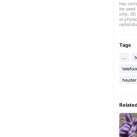
has certa
be used 
only. 3D 
or physi
redistrib
Tags
...
t
telefoo
houder
Relate