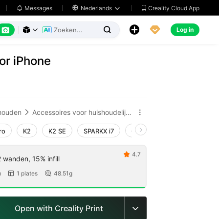
Creality Cloud App
Messages

Nederlands






Log in



or iPhone
houden
Accessoires voor huishoudelijke apparaten


ro
K2
K2 SE
SPARKX i7
Creality Hi
Ender-3 V4
4.7

 wanden, 15% infill
m
1 plates
48.51g


Open with Creality Print
