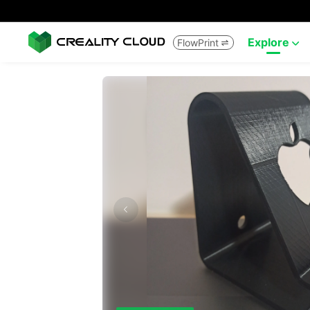
Explore
FlowPrint

