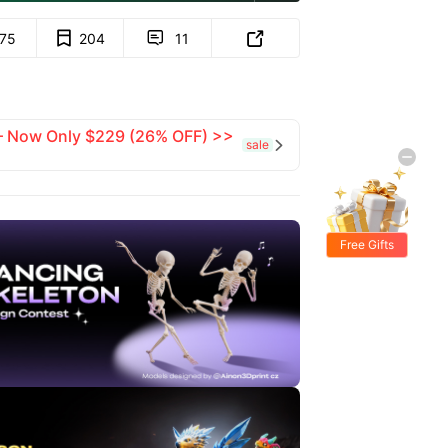
175
204
11


 — Now Only $229 (26% OFF) >>
sale

Free Gifts