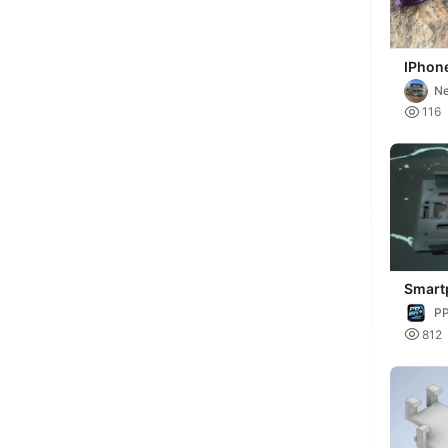
IPhon
Ne

116
Smart
for Ip
PP

812