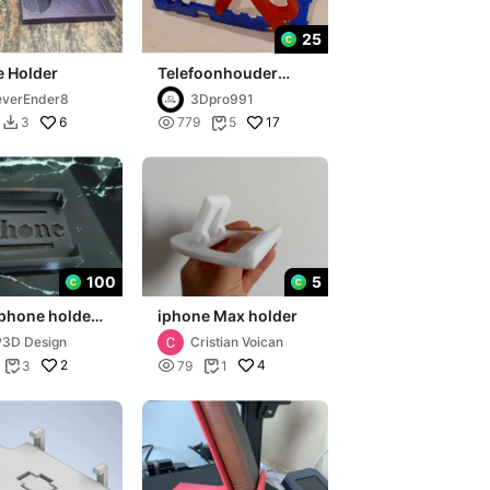
25
e Holder
Telefoonhouder
standaard
verEnder8
3Dpro991
6

17
3
779
5


100
5
phone holder
iphone Max holder
hone
3D Design
Cristian Voican
2

4
3
79
1

