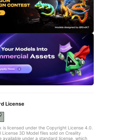
rd License
k is licensed under the Copyright License 4.0.
 License 3D Model files sold on Creality
e available under a standard license, which