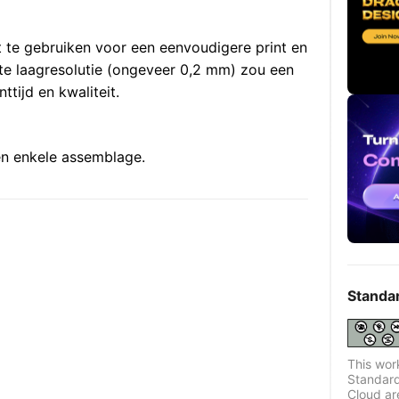
te gebruiken voor een eenvoudigere print en
te laagresolutie (ongeveer 0,2 mm) zou een
tijd en kwaliteit.
een enkele assemblage.
Standa
This wor
Standard
Cloud ar