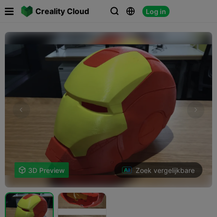

Creality Cloud
Log in



Zoek vergelijkbare

3D Preview