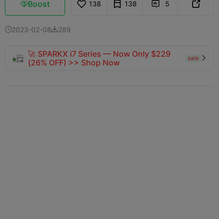
Boost
138
138
5



2023-02-08
289


🚀 SPARKX i7 Series — Now Only $229
sale

(26% OFF) >> Shop Now