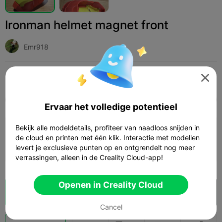
Ironman helmet magnet front
Emr918
Print Settings (1)
Add
Mode
Cosplay




Alle
K2 Plus
K2 Pro
K2
K2 SE
SPARKX 
Ervaar het volledige potentieel
Bekijk alle modeldetails, profiteer van naadloos snijden in
0.2mm layer, 2 walls, 10 infill
de cloud en printen met één klik. Interactie met modellen
13h 09m
7 plates
491.55g



levert je exclusieve punten op en ontgrendelt nog meer
verrassingen, alleen in de Creality Cloud-app!
Openen in Creality Cloud
Cloud slice
Openen in Creality Cloud

Cancel