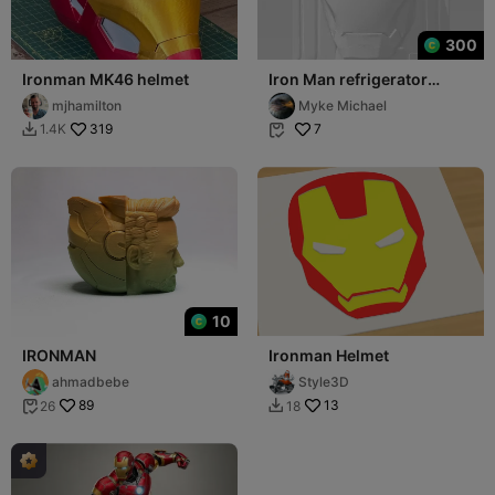
300
Ironman MK46 helmet
Iron Man refrigerator
Magnet
mjhamilton
Myke Michael
319
7
1.4K


10
IRONMAN
Ironman Helmet
ahmadbebe
Style3D
89
13
26
18

