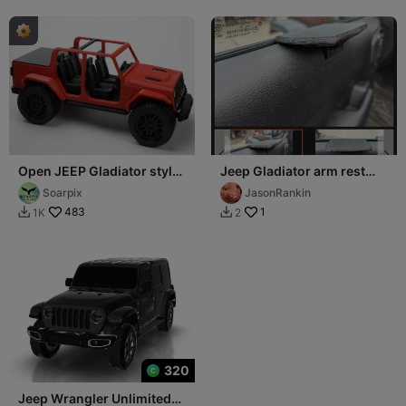
Open JEEP Gladiator style
Jeep Gladiator arm rest
- fully printable
(not mine) dirkpiggler
Soarpix
JasonRankin
483
1
1K
2


320
Jeep Wrangler Unlimited