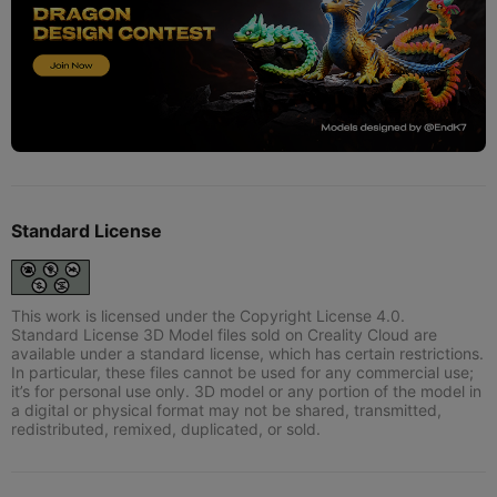
Standard License
This work is licensed under the Copyright License 4.0.
Standard License 3D Model files sold on Creality Cloud are
available under a standard license, which has certain restrictions.
In particular, these files cannot be used for any commercial use;
it’s for personal use only. 3D model or any portion of the model in
a digital or physical format may not be shared, transmitted,
redistributed, remixed, duplicated, or sold.