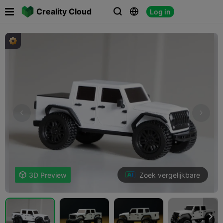

Creality Cloud
Log in



Zoek vergelijkbare

3D Preview
