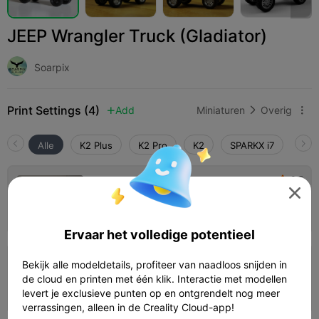
JEEP Wrangler Truck (Gladiator)
Soarpix
Print Settings (4)
Add
Miniaturen
Overig



Alle
K2 Plus
K2 Pro
K2
SPARKX i7
Crea
3.5

0,2 mm laag, 2 wanden, 15% vulling

11h 34m
2 plates
195.57g



Ervaar het volledige potentieel
3.0

Bekijk alle modeldetails, profiteer van naadloos snijden in
0,2 mm laag, 2 wanden, 15% vulling
de cloud en printen met één klik. Interactie met modellen
08h 48m
2 plates
200.04g



levert je exclusieve punten op en ontgrendelt nog meer
verrassingen, alleen in de Creality Cloud-app!