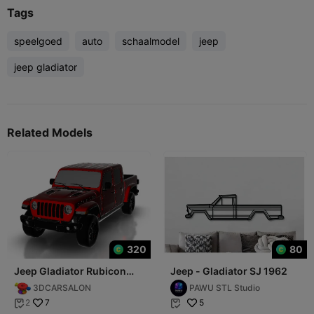
Tags
speelgoed
auto
schaalmodel
jeep
jeep gladiator
Related Models
320
80
Jeep Gladiator Rubicon
Jeep - Gladiator SJ 1962
2020
3DCARSALON
PAWU STL Studio
7
5
2

