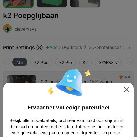
k2 Poepglijbaan
cleveryaya
Print Settings (8)
Add
3D-printers
3D-printeraccessoires



Alle
K2 Plus
K2 Pro
K2
SPARKX i7
Crea
4.4

0,2 mm laag, 2 wanden, 15% vulling

Auteur
03h 17m
1 plates
141.15g



Ervaar het volledige potentieel
4.5

Geoptimaliseerde/snelle print, 0,32 mm
laag, 2 wanden, 15% vulling
Bekijk alle modeldetails, profiteer van naadloos snijden in
02h 30m
1 plates
166.28g



de cloud en printen met één klik. Interactie met modellen
levert je exclusieve punten op en ontgrendelt nog meer