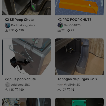
K2 SE Poop Chute
K2 PRO POOP CHUTE
Dadmakes_prints
DanO64875
190
29
1.7K
211


k2 plus poop chute
Tobogan de purgas K2 SE -
K2 SE Poop chute
Addicted 2RC
VirgiPrint3D
190
16
1.8K
127

