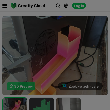

Creality Cloud
Log in



Zoek vergelijkbare

3D Preview