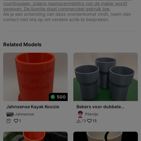
voortbouwen, zolang naamsvermelding van de maker wordt
gegeven. De licentie staat commercieel gebruik toe.
Als je een schending van deze overeenkomst vindt, neem dan
contact met ons op om verdere actie te bespreken.
Related Models
500
Jahnsense Kayak Koozie
Bekers voor dubbele
houder/Cups for double
Jahnsense
Plientje
holder
1
15
79

