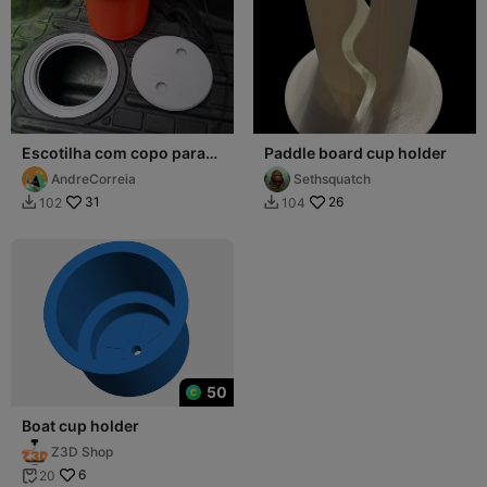
Escotilha com copo para
Paddle board cup holder
caiaque
AndreCorreia
Sethsquatch
31
26
102
104


50
Boat cup holder
Z3D Shop
6
20
