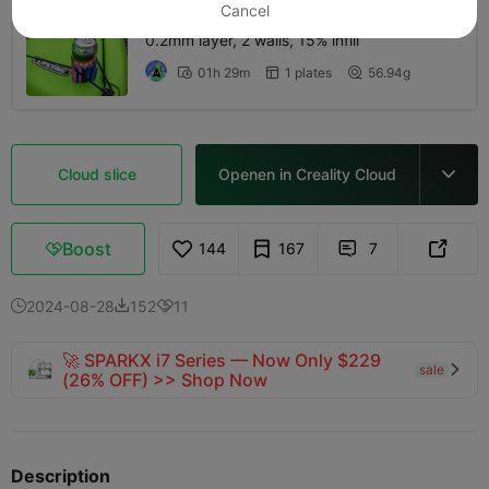
Cancel
0.2mm layer, 2 walls, 15% infill
01h 29m
1 plates
56.94g



Cloud slice
Openen in Creality Cloud

Boost
144
167
7



2024-08-28
152
11



🚀 SPARKX i7 Series — Now Only $229
sale

(26% OFF) >> Shop Now
Description