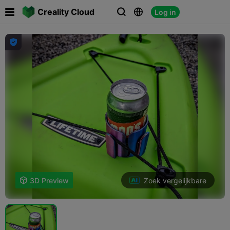

Creality Cloud
Log in




Zoek vergelijkbare

3D Preview