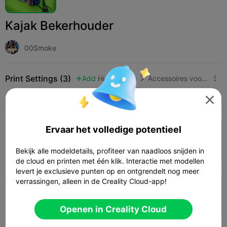
Kajak Bekerhouder
00Smoke
Print Settings (3)
Add
Huishouden
Accessoires voor huishoudelijke apparaten




Alle
K2 Plus
K2 Pro
K2
K2 SE
SPARKX 
4.0

Ervaar het volledige potentieel
0.2mm layer, 3 walls, 15% infill
01h 41m
1 plates
61.23g



Bekijk alle modeldetails, profiteer van naadloos snijden in
de cloud en printen met één klik. Interactie met modellen
levert je exclusieve punten op en ontgrendelt nog meer
verrassingen, alleen in de Creality Cloud-app!
0.16mm layer, 3 walls, 10% infill
01h 50m
1 plates
58.95g



Openen in Creality Cloud